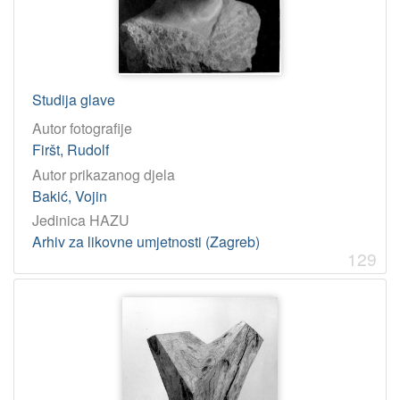
Godina
1950
31
1938
27
1932
26
Studija glave
1934
25
Autor fotografije
1969
24
Firšt, Rudolf
1937
24
Autor prikazanog djela
Bakić, Vojin
1961
23
Jedinica HAZU
1952
23
Arhiv za likovne umjetnosti (Zagreb)
1927
23
129
1926
22
1973
22
1948
21
1929
20
1935
20