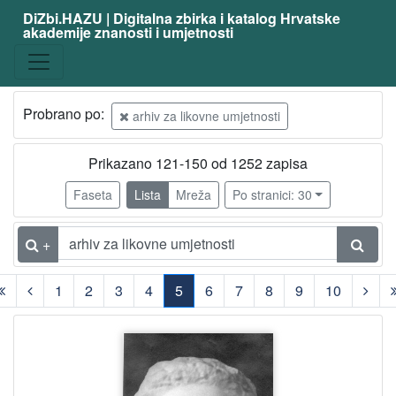
DiZbi.HAZU | Digitalna zbirka i katalog Hrvatske
akademije znanosti i umjetnosti
Građa
Digitalna i digitalizirana građa
356
Arhivsko gradivo
40
Probrano po:
arhiv za likovne umjetnosti
Knjižnična građa
30
Prikazano 121-150 od 1252 zapisa
Faseta
Lista
Mreža
Po stranici: 30
[
3
]
+
Vrsta
građe
1
2
3
4
5
6
7
8
9
10
katalog izložbe
493
(current)
fotografija
456
razglednica
200
korespondencija
24