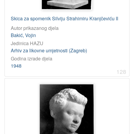
tekst
738
Skica za spomenik Silviju Strahimiru Kranjčeviću II
[
Autor prikazanog djela
2
Bakić, Vojin
]
Jedinica HAZU
Jedinica
Arhiv za likovne umjetnosti (Zagreb)
HAZU
Godina izrade djela
Arhiv za likovne umjetnosti (Zagreb)
1244
1948
Knjižnica (Zagreb)
14
128
Odsjek za povijesne znanosti (Zagreb 1948)
1
Gliptoteka (Zagreb)
1
Zavod za povijesne i društvene znanosti (Rijeka)
1
[
5
]