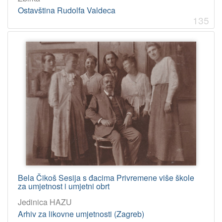
Ostavština Rudolfa Valdeca
135
Bela Čikoš Sesija s đacima Privremene više škole
za umjetnost i umjetni obrt
Jedinica HAZU
Arhiv za likovne umjetnosti (Zagreb)