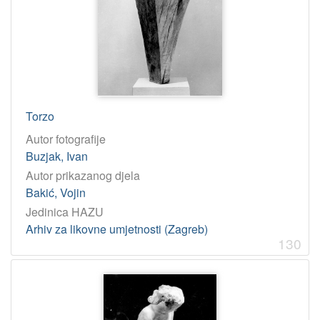
1945
20
1970
19
1925
18
1941
18
1917
17
Torzo
1940
17
Autor fotografije
Buzjak, Ivan
[
Autor prikazanog djela
1
Bakić, Vojin
1
Jedinica HAZU
9
]
Arhiv za likovne umjetnosti (Zagreb)
130
Licencije
CC0
243
CC BY-ND
117
CC BY-NC-ND
117