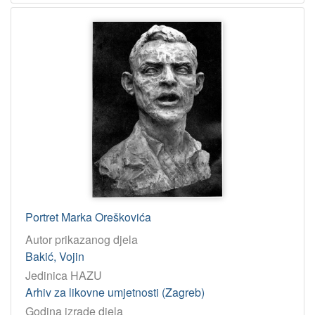
poseban otisak
1
[
2
2
]
Osobe
Augustinčić, Antun
89
Radauš, Vanja
87
Krizman, Tomislav
77
Valdec, Rudolf
77
Portret Marka Oreškovića
Babić, Ljubo
70
Autor prikazanog djela
Meštrović, Ivan
69
Bakić, Vojin
Becić, Vladimir
63
Jedinica HAZU
Arhiv za likovne umjetnosti (Zagreb)
Tartaglia, Marino
62
Godina izrade djela