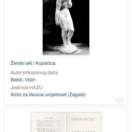
InC
104
CC BY-NC
24
CNE
2
CC BY
1
[
7
Ženski akt / Kupačica
]
Autor prikazanog djela
Bakić, Vojin
Jedinica HAZU
Arhiv za likovne umjetnosti (Zagreb)
131