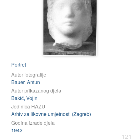
članak
18
pozivnica
16
video zapis
13
dopisnica
11
knjiga
10
crtaća bilježnica
9
rukopis
7
Portret
svezak časopisa
7
Autor fotografije
strojopis
6
Bauer, Antun
crtež
3
Autor prikazanog djela
Bakić, Vojin
letak
3
Jedinica HAZU
e-knjiga
3
Arhiv za likovne umjetnosti (Zagreb)
posjetnica
2
Godina izrade djela
časopis | periodika
2
1942
121
elektronička građa
1