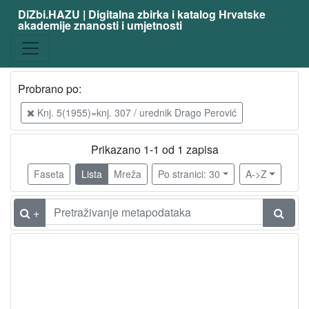
DiZbi.HAZU | Digitalna zbirka i katalog Hrvatske
akademije znanosti i umjetnosti
Građa
Digitalna i digitalizirana građa
1
Knjižnična građa
1
Probrano po:
Knj. 5(1955)=knj. 307 / urednik Drago Perović
[
2
Prikazano 1-1 od 1 zapisa
]
Faseta
Lista
Mreža
Po stranici: 30
A->Z
Vrsta
građe
+
časopis | periodika
1
[
1
]