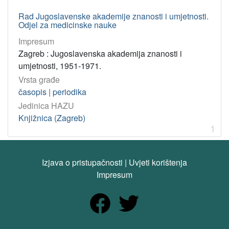
korporativna
Rad Jugoslavenske akademije znanosti i umjetnosti.
tijela
Odjel za medicinske nauke
Jugoslavenska akademija znanosti i umjetnosti. Odjel za me
1
Impresum
Zagreb : Jugoslavenska akademija znanosti i
umjetnosti, 1951-1971.
[
1
Vrsta građe
]
časopis | periodika
Virtualne
Jedinica HAZU
zbirke
Knjižnica (Zagreb)
1
Akademijina izdanja
1
Izjava o pristupačnosti
|
Uvjeti korištenja
[
Impresum
1
]
Tip
građe
tekst
1