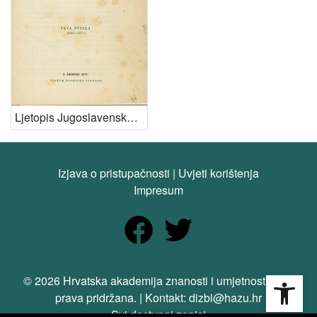
Virtualne
zbirke
Akademijina izdanja
1
155. godina Knjižnice HAZU
1
[
Ljetopis Jugoslavenske akademije znanosti i umjetnosti : za godinu ...
2
]
Tip
Izjava o pristupačnosti
|
Uvjeti korištenja
građe
Impresum
tekst
1
[
1
Open
]
© 2026 Hrvatska akademija znanosti i umjetnosti. Sva
prava pridržana. | Kontakt: dizbi@hazu.hr
Jedinica
Svi dostupni zapisi
HAZU