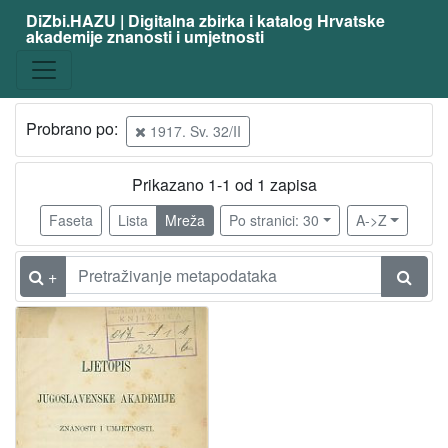
DiZbi.HAZU | Digitalna zbirka i katalog Hrvatske
akademije znanosti i umjetnosti
Građa
Digitalna i digitalizirana građa
1
Knjižnična građa
1
Probrano po:
1917. Sv. 32/II
Prikazano 1-1 od 1 zapisa
[
2
Faseta
Lista
Mreža
Po stranici: 30
A->Z
]
Vrsta
+
građe
časopis | periodika
1
[
1
]