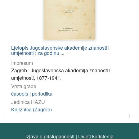
Virtualne
zbirke
Akademijina izdanja
1
155. godina Knjižnice HAZU
1
Ljetopis Jugoslavenske akademije znanosti i
[
umjetnosti : za godinu ...
2
]
Impresum
Zagreb : Jugoslavenska akademija znanosti i
Tip
umjetnosti, 1877-1941.
građe
Vrsta građe
tekst
1
časopis | periodika
Jedinica HAZU
[
Knjižnica (Zagreb)
1
1
]
Jedinica
Izjava o pristupačnosti
|
Uvjeti korištenja
HAZU