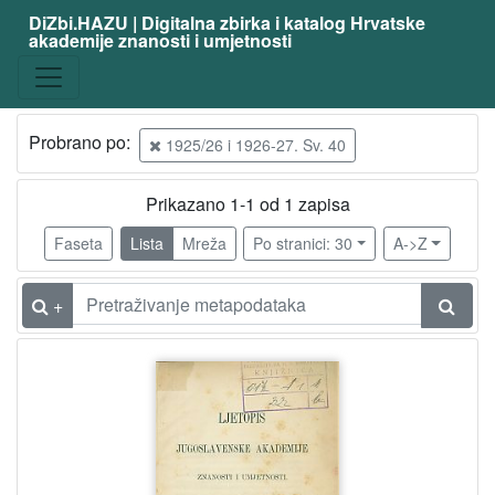
DiZbi.HAZU | Digitalna zbirka i katalog Hrvatske
akademije znanosti i umjetnosti
Građa
Digitalna i digitalizirana građa
1
Knjižnična građa
1
Probrano po:
1925/26 i 1926-27. Sv. 40
Prikazano 1-1 od 1 zapisa
[
2
Faseta
Lista
Mreža
Po stranici: 30
A->Z
]
Vrsta
+
građe
časopis | periodika
1
[
1
]