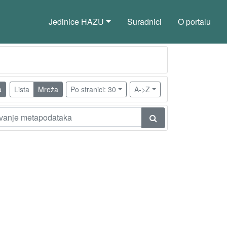
Jedinice HAZU
Suradnici
O portalu
a
Lista
Mreža
Po stranici: 30
A->Z