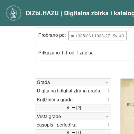
DiZbi.HAZU | Digitalna zbirka i katal
Probrano po:
1925/26 i 1926-27. Sv. 40
Prikazano 1-1 od 1 zapisa
Građa
Digitalna i digitalizirana građa
1
Knjižnična građa
1
[2]
Vrsta građe
časopis | periodika
1
[1]