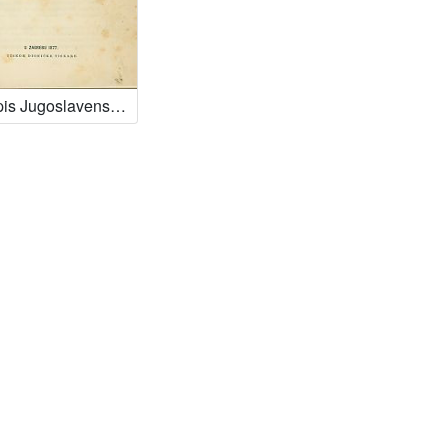
Ljetopis Jugoslavenske akademije znanosti i umjetnosti : za godinu ...