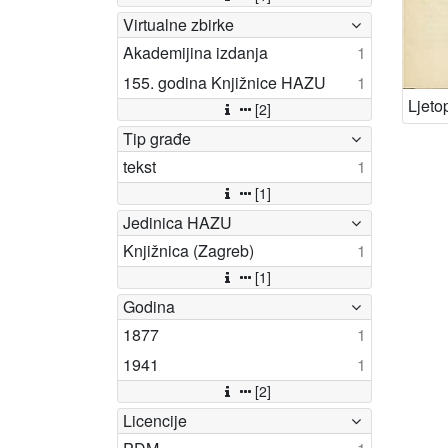
Virtualne zbirke
Akademijina izdanja
1
155. godina Knjižnice HAZU
1
[2]
Tip građe
tekst
1
[1]
Jedinica HAZU
Knjižnica (Zagreb)
1
[1]
Godina
1877
1
1941
1
[2]
Licencije