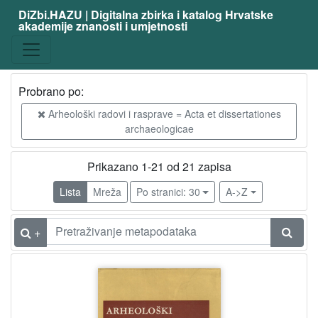
DiZbi.HAZU | Digitalna zbirka i katalog Hrvatske
akademije znanosti i umjetnosti
Probrano po:
Arheološki radovi i rasprave = Acta et dissertationes
archaeologicae
Prikazano 1-21 od 21 zapisa
Lista
Mreža
Po stranici: 30
A->Z
+