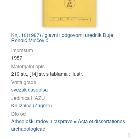
Knj. 10(1987) / glavni i odgovorni urednik Duje
Rendić-Miočević
Impresum
1987.
Materijalni opis
219 str., [14] str. s tablama : ilustr.
Vrsta građe
svezak časopisa
Jedinica HAZU
Knjižnica (Zagreb)
Dio od
Arheološki radovi i rasprave = Acta et dissertationes
archaeologicae
8