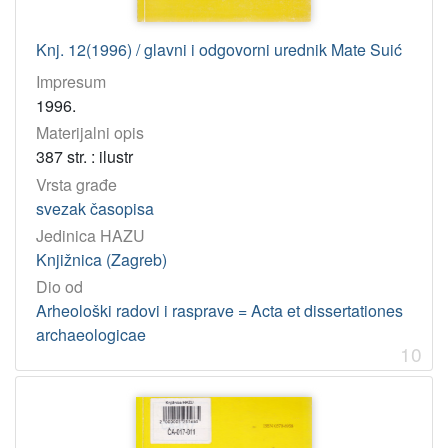
Knj. 12(1996) / glavni i odgovorni urednik Mate Suić
Impresum
1996.
Materijalni opis
387 str. : ilustr
Vrsta građe
svezak časopisa
Jedinica HAZU
Knjižnica (Zagreb)
Dio od
Arheološki radovi i rasprave = Acta et dissertationes
archaeologicae
10