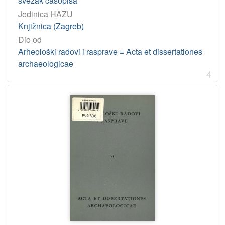
svezak časopisa
Jedinica HAZU
Knjižnica (Zagreb)
Dio od
Arheološki radovi i rasprave = Acta et dissertationes
archaeologicae
4