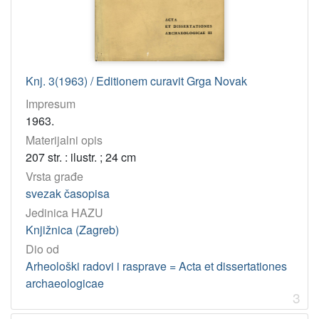
Knj. 3(1963) / Editionem curavit Grga Novak
Impresum
1963.
Materijalni opis
207 str. : ilustr. ; 24 cm
Vrsta građe
svezak časopisa
Jedinica HAZU
Knjižnica (Zagreb)
Dio od
Arheološki radovi i rasprave = Acta et dissertationes
archaeologicae
3