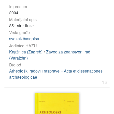
Impresum
2004.
Materijalni opis
351 str. : ilustr.
Vrsta građe
svezak časopisa
Jedinica HAZU
Knjižnica (Zagreb)
•
Zavod za znanstveni rad
(Varaždin)
Dio od
Arheološki radovi i rasprave = Acta et dissertationes
archaeologicae
12