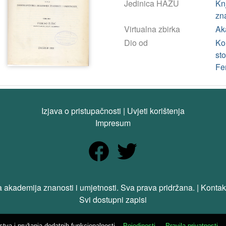
Jedinica HAZU
Kn
zn
Virtualna zbirka
Ak
Dio od
Ko
st
Fe
Izjava o pristupačnosti
|
Uvjeti korištenja
Impresum
 akademija znanosti i umjetnosti. Sva prava pridržana. | Kontak
Svi dostupni zapisi
ustva i pružanja dodatnih funkcionalnosti.
Pojedinosti
Pravila privatnosti