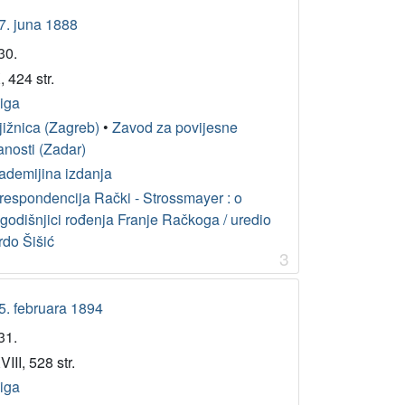
27. juna 1888
30.
 424 str.
jiga
jižnica (Zagreb)
•
Zavod za povijesne
anosti (Zadar)
ademijina izdanja
respondencija Rački - Strossmayer : o
ogodišnjici rođenja Franje Račkoga / uredio
rdo Šišić
3
15. februara 1894
31.
III, 528 str.
jiga