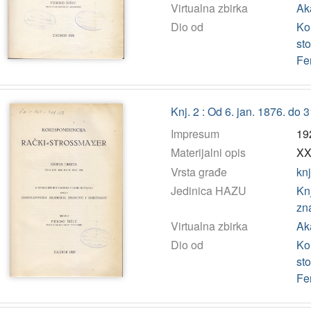
Virtualna zbirka
Ak
Dio od
Ko
st
Fe
Knj. 2 : Od 6. jan. 1876. do 
Impresum
19
Materijalni opis
XXI
Vrsta građe
kn
Jedinica HAZU
Kn
zn
Virtualna zbirka
Ak
Dio od
Ko
st
Fe