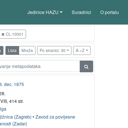
Jedinice HAZU
Suradnici
O portalu
CL:10001
a
Lista
Mreža
Po stranici: 30
A->Z
28. dec. 1875
28.
III, 414 str.
jiga
jižnica (Zagreb)
•
Zavod za povijesne
anosti (Zadar)