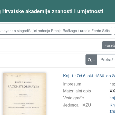
og Hrvatske akademije znanosti i umjetnosti
ayer : o stogodišnjici rođenja Franje Račkoga / uredio Ferdo Šišić
Faset
+
Knj. 1 : Od 6. okt. 1860. do 
Impresum
19
Materijalni opis
XXV
Vrsta građe
kn
Jedinica HAZU
Kn
zn