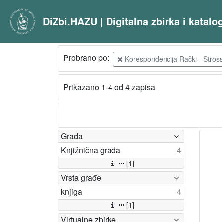
DiZbi.HAZU | Digitalna zbirka i katal
Probrano po:
Korespondencija Rački - Strossm
Prikazano 1-4 od 4 zapisa
Građa
Knjižnična građa
4
[1]
Vrsta građe
knjiga
4
[1]
Virtualne zbirke