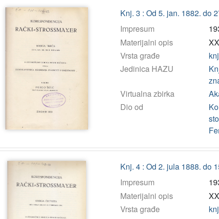
Knj. 3 : Od 5. jan. 1882. do 
Impresum
19
Materijalni opis
XX,
Vrsta građe
kn
Jedinica HAZU
Kn
zn
Virtualna zbirka
Ak
Dio od
Ko
st
Fe
Knj. 4 : Od 2. jula 1888. do 
Impresum
19
Materijalni opis
XXV
Vrsta građe
kn