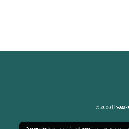
© 2026 Hrvatska
Ova stranica koristi kolačiće radi poboljšanja korisničkog isk