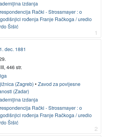
ademijina izdanja
respondencija Rački - Strossmayer : o
ogodišnjici rođenja Franje Račkoga / uredio
rdo Šišić
1
31. dec. 1881
29.
II, 446 str.
jiga
jižnica (Zagreb)
•
Zavod za povijesne
anosti (Zadar)
ademijina izdanja
respondencija Rački - Strossmayer : o
ogodišnjici rođenja Franje Račkoga / uredio
rdo Šišić
2