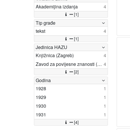
Akademijina izdanja
4
[1]
Tip građe
tekst
4
[1]
Jedinica HAZU
Knjižnica (Zagreb)
4
Zavod za povijesne znanosti (Zadar)
4
[2]
Godina
1928
1
1929
1
1930
1
1931
1
[4]