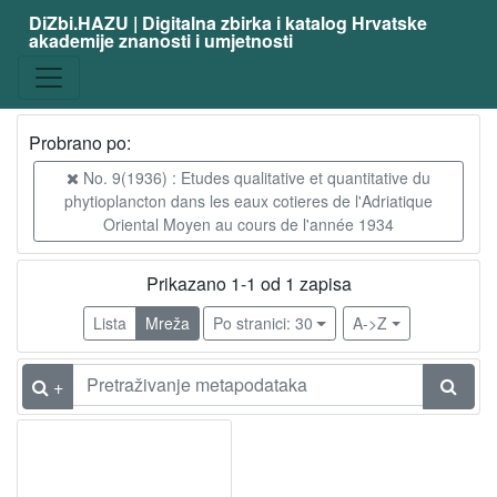
DiZbi.HAZU | Digitalna zbirka i katalog Hrvatske
akademije znanosti i umjetnosti
Probrano po:
No. 9(1936) : Etudes qualitative et quantitative du
phytioplancton dans les eaux cotieres de l'Adriatique
Oriental Moyen au cours de l'année 1934
Prikazano 1-1 od 1 zapisa
Lista
Mreža
Po stranici: 30
A->Z
+