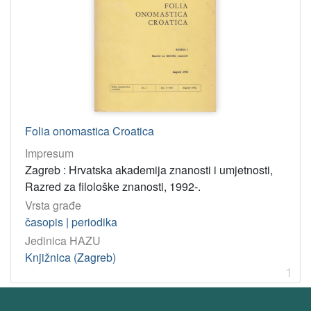
UDK
811.163.42
1
81(05) – Lingvistika: časopisi
1
81'373.2 – Onomastika
1
[
3
Folia onomastica Croatica
]
Impresum
korporativna
Zagreb : Hrvatska akademija znanosti i umjetnosti,
tijela
Razred za filološke znanosti, 1992-.
Hrvatska akademija znanosti i umjetnosti. Razred za filološke
1
Vrsta građe
časopis | periodika
Jedinica HAZU
[
Knjižnica (Zagreb)
1
1
]
Virtualne