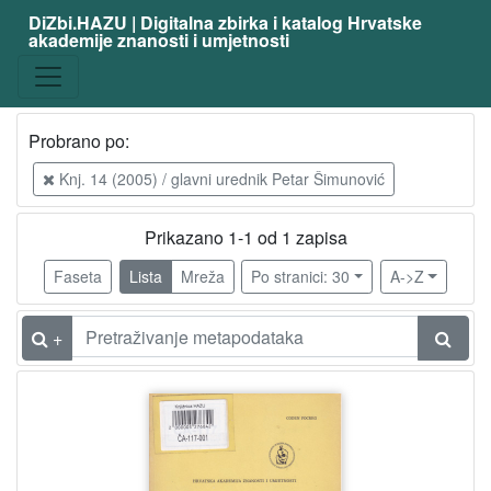
DiZbi.HAZU | Digitalna zbirka i katalog Hrvatske
akademije znanosti i umjetnosti
Građa
Digitalna i digitalizirana građa
1
Knjižnična građa
1
Probrano po:
Knj. 14 (2005) / glavni urednik Petar Šimunović
[
2
Prikazano 1-1 od 1 zapisa
]
Faseta
Lista
Mreža
Po stranici: 30
A->Z
Vrsta
građe
+
časopis | periodika
1
[
1
]