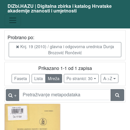
DiZbi.HAZU | Digitalna zbirka i katalog Hrvatske
akademije znanosti i umjetnosti
Građa
Digitalna i digitalizirana građa
1
Knjižnična građa
1
Probrano po:
Knj. 19 (2010) / glavna i odgovorna urednica Dunja
Brozović Rončević
[
2
Prikazano 1-1 od 1 zapisa
]
Vrsta
Faseta
Lista
Mreža
Po stranici: 30
A->Z
građe
časopis | periodika
1
+
[
1
]