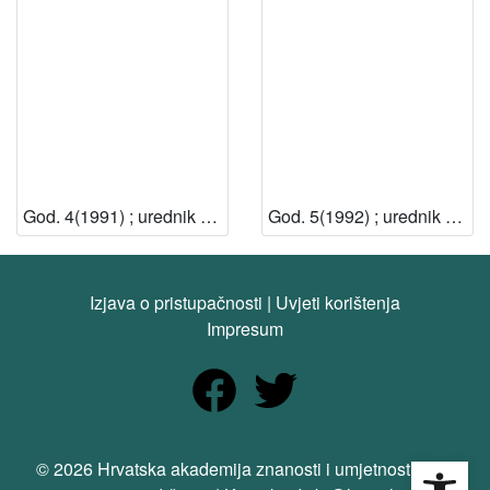
God. 4(1991) ; urednik Josip Božičević
God. 5(1992) ; urednik Josip Božičević
Izjava o pristupačnosti
|
Uvjeti korištenja
Impresum
Open
© 2026 Hrvatska akademija znanosti i umjetnosti. Sva