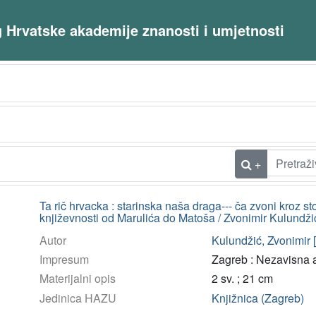
og Hrvatske akademije znanosti i umjetnosti
+
Ta rič hrvacka : starinska naša draga--- ča zvoni kroz sto
književnosti od Marulića do Matoša / Zvonimir Kulundži
Autor
Kulundžić, Zvonimir [
Impresum
Zagreb : Nezavisna 
Materijalni opis
2 sv. ; 21 cm
Jedinica HAZU
Knjižnica (Zagreb)