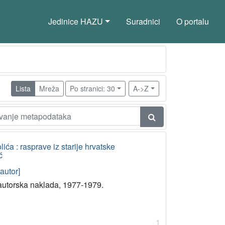
Jedinice HAZU
Suradnici
O portalu
Lista
Mreža
Po stranici: 30
A->Z
lića : rasprave iz starije hrvatske
ć
autor]
autorska naklada, 1977-1979.
1