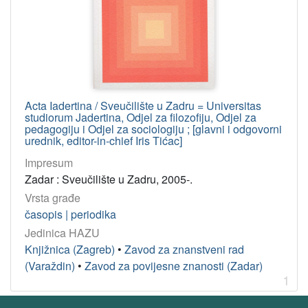
Tićac, Iris
1
[
1
]
UDK
Acta Iadertina / Sveučilište u Zadru = Universitas
studiorum Jadertina, Odjel za filozofiju, Odjel za
1(05) – Filozofija: časopisi
1
pedagogiju i Odjel za sociologiju ; [glavni i odgovorni
316(05) – Sociologija: časopisi
1
urednik, editor-in-chief Iris Tićac]
37(05) – Pedagogija: časopisi
1
Impresum
Zadar : Sveučilište u Zadru, 2005-.
Vrsta građe
[
časopis | periodika
3
Jedinica HAZU
]
Knjižnica (Zagreb)
•
Zavod za znanstveni rad
korporativna
(Varaždin)
•
Zavod za povijesne znanosti (Zadar)
tijela
1
Sveučilište (Zadar)
1