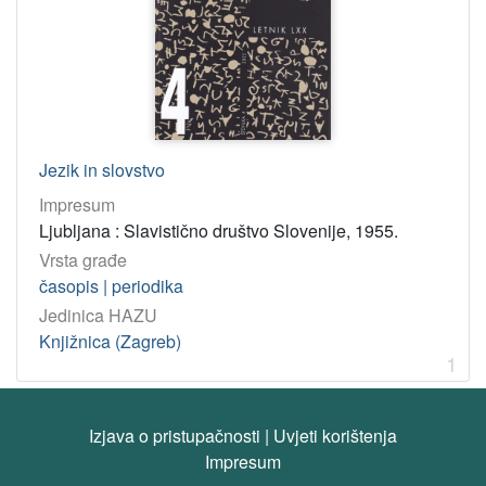
80(05) – Filologija: časopisi
1
811.163.6(05) – Slovenski jezik: časopisi
1
[
2
]
Jezik in slovstvo
korporativna
Impresum
tijela
Ljubljana : Slavistično društvo Slovenije, 1955.
Slavistično društvo Slovenije (Ljubljana)
1
Vrsta građe
časopis | periodika
Jedinica HAZU
[
Knjižnica (Zagreb)
1
1
]
Tip
građe
Izjava o pristupačnosti
|
Uvjeti korištenja
tekst
1
Impresum