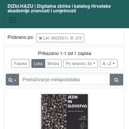
DiZbi.HAZU | Digitalna zbirka i katalog Hrvatske
akademije znanosti i umjetnosti
Građa
Knjižnična građa
1
Probrano po:
Let. 66(2021), št. 2/3
[
Prikazano 1-1 od 1 zapisa
1
]
Faseta
Lista
Mreža
Po stranici: 30
A->Z
Vrsta
građe
+
časopis | periodika
1
[
1
]
UDK