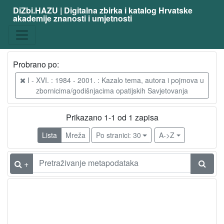
DiZbi.HAZU | Digitalna zbirka i katalog Hrvatske
akademije znanosti i umjetnosti
Probrano po:
I - XVI. : 1984 - 2001. : Kazalo tema, autora i pojmova u
zbornicima/godišnjacima opatijskih Savjetovanja
Prikazano 1-1 od 1 zapisa
Lista
Mreža
Po stranici: 30
A->Z
+