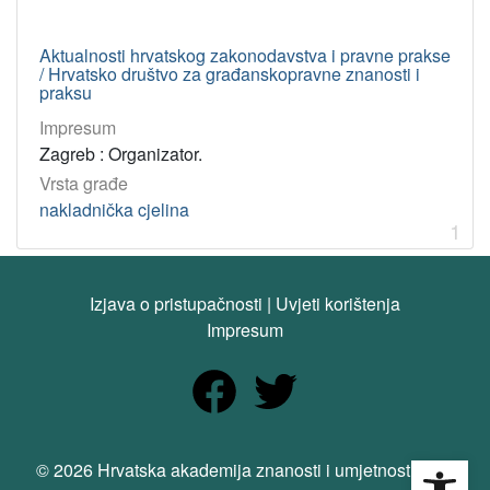
Aktualnosti hrvatskog zakonodavstva i pravne prakse
/ Hrvatsko društvo za građanskopravne znanosti i
praksu
Impresum
Zagreb : Organizator.
Vrsta građe
nakladnička cjelina
1
Izjava o pristupačnosti
|
Uvjeti korištenja
Impresum
Open
© 2026 Hrvatska akademija znanosti i umjetnosti. Sva