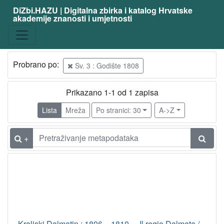
DiZbi.HAZU | Digitalna zbirka i katalog Hrvatske
akademije znanosti i umjetnosti
Probrano po:
Sv. 3 : Godište 1808
Prikazano 1-1 od 1 zapisa
Lista
Mreža
Po stranici: 30
A->Z
+
Kraljski Dalmatin : 1806. - 1810. = Il regio Dalmata /