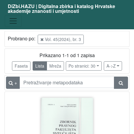
DiZbi.HAZU | Digitalna zbirka i katalog Hrvatske
akademije znanosti i umjetnosti
Građa
Knjižnična građa
1
Probrano po:
Vol. 45(2024), br. 3
[
Prikazano 1-1 od 1 zapisa
1
]
Faseta
Lista
Mreža
Po stranici: 30
A->Z
Vrsta
građe
+
časopis | periodika
1
[
1
]
UDK