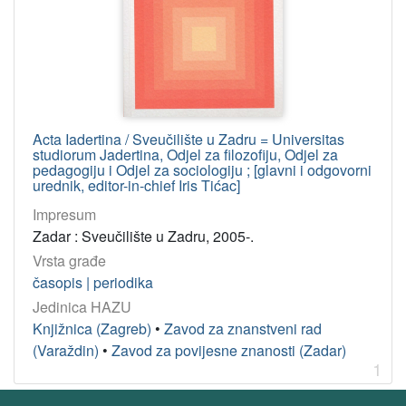
Acta Iadertina / Sveučilište u Zadru = Universitas
studiorum Jadertina, Odjel za filozofiju, Odjel za
pedagogiju i Odjel za sociologiju ; [glavni i odgovorni
urednik, editor-in-chief Iris Tićac]
Impresum
Zadar : Sveučilište u Zadru, 2005-.
Vrsta građe
časopis | periodika
Jedinica HAZU
Knjižnica (Zagreb)
•
Zavod za znanstveni rad
(Varaždin)
•
Zavod za povijesne znanosti (Zadar)
1