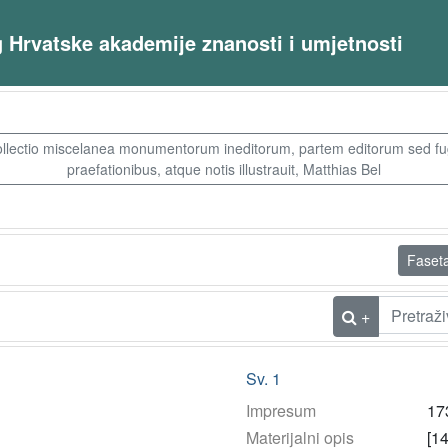
og Hrvatske akademije znanosti i umjetnosti
llectio miscelanea monumentorum ineditorum, partem editorum sed fugi
praefationibus, atque notis illustrauit, Matthias Bel
Faset
+
Sv. 1
Impresum
17
Materijalni opis
[14