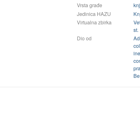
Vrsta građe
kn
Jedinica HAZU
Kn
Virtualna zbirka
Ve
st.
Dio od
Ad
co
in
con
pra
Be