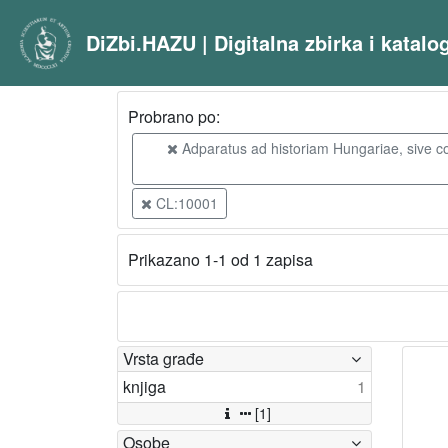
DiZbi.HAZU | Digitalna zbirka i katal
Probrano po:
Adparatus ad historiam Hungariae, sive co
CL:10001
Prikazano 1-1 od 1 zapisa
Vrsta građe
knjiga
1
[1]
Osobe