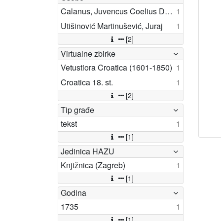
Calanus, Juvencus Coelius Dalmata
1
Utišinović Martinušević, Juraj
1
[2]
Virtualne zbirke
Vetustiora Croatica (1601-1850)
1
Croatica 18. st.
1
[2]
Tip građe
tekst
1
[1]
Jedinica HAZU
Knjižnica (Zagreb)
1
[1]
Godina
1735
1
[1]