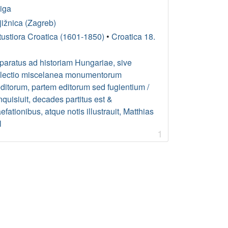
jiga
jižnica (Zagreb)
tustiora Croatica (1601-1850)
•
Croatica 18.
paratus ad historiam Hungariae, sive
llectio miscelanea monumentorum
editorum, partem editorum sed fugientium /
quisiuit, decades partitus est &
efationibus, atque notis illustrauit, Matthias
l
1