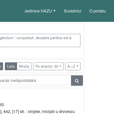
Jedinice HAZU
Suradnici
O portalu
entium / conquisiuit, decades partitus est &
a
Lista
Mreža
Po stranici: 30
A->Z
35.
], 442, [17] str. : vinjete, inicijali u drvorezu