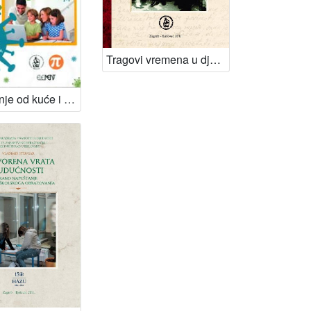
Tragovi vremena u djelima Mate Lovraka / Mira Kolar-Dimitrijević ; [glavni i odgovorni urednik Slobodan Kaštela]
Školovanje od kuće i nastava na daljinu u vrijeme HR-COVID-19 : znanstvena monografija / Ivana Batarelo Kokić...[et al.] ; glavni i odgovorni urednik Vladimir Strugar