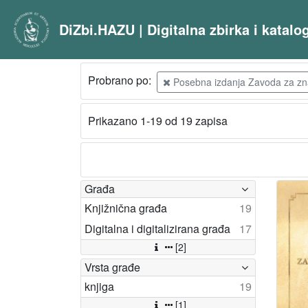
DiZbi.HAZU | Digitalna zbirka i katal
Probrano po:
Posebna izdanja Zavoda za znans
Prikazano 1-19 od 19 zapisa
Građa
Knjižnična građa
19
Digitalna i digitalizirana građa
17
[2]
Vrsta građe
knjiga
19
[1]