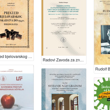
Pregled bjelovarskog tiskarstva do 1940. : bibliografija / Zorka Renić, Tina Gatalica ; [glavni i odgovorni urednik Slobodan Kaštela]
Radovi Zavoda za znanstvenoistraživački i umjetnički rad Hrvatske akademije znanosti i umjetnosti u Bjelovaru : bibliografija 2007. - 2023. s ključnim riječima : u povodu 20 godina rada Zavoda za znanstvenoistraživački i umjetnički rad u Bjelovaru = Papers of the Institute for Scientific Research and Artistic Work of the Croatian Academy of Sciences and Arts in Bjelovar : bibliography 2007 - 2023 = on the occasion of celebrating 20 years of founding the Institute for Scientific Research and Artistic Work of the Croatian Academy of Sciences and Arts in Bjelovar / Vladimir Strugar