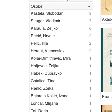
Osobe
Kaštela, Slobodan
8
Strugar, Vladimir
7
Karaula, Željko
6
Petrić, Hrvoje
2
Pejić, Ilija
2
Herout, Vjenceslav
2
Kolar-Dimitrijević, Mira
1
Holjevac, Željko
1
Habek, Dubravko
1
Gatalica, Tina
1
Renić, Zorka
1
Batarelo Kokić, Ivana
1
Lončar, Mirjana
1
Tot, Daria
1