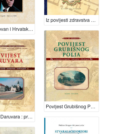
Iz povijesti zdravstva Bjelovara / Dubravko Habek ; [glavni i odgovorni urednik Slobodan Kaštela]
Ivo Padovan i Hrvatska akademija znanosti i umjetnosti : sjećanja jednog suradnika / Slobodan Kaštela
Povijest Grubišnog Polja : srednjovjekovno trgovište, vojna općina, slobodni grad / Željko Karaula ; glavni i odgovorni urednik Slobodan Kaštela
Povijest Daruvara : prapovijest - rimski temelji - naseljavanje - moderni grad / Vjenceslav Herout, Željko Karaula i suradnici