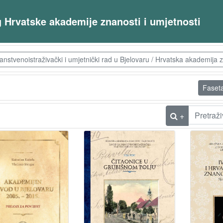
og Hrvatske akademije znanosti i umjetnosti
tvenoistraživački i umjetnički rad u Bjelovaru / Hrvatska akademija zn
Faset
+