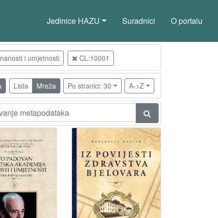
Jedinice HAZU
Suradnici
O portalu
anosti i umjetnosti
CL:10001
a
Lista
Mreža
Po stranici: 30
A->Z