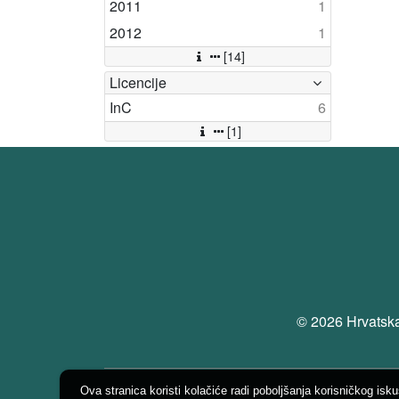
2011
1
2012
1
[14]
Licencije
InC
6
[1]
© 2026 Hrvatska
Ova stranica koristi kolačiće radi poboljšanja korisničkog isk