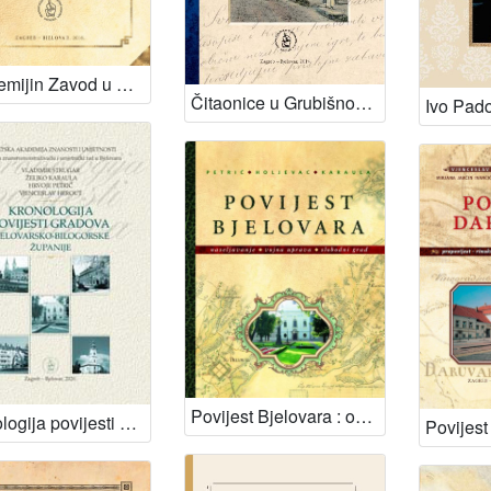
Akademijin Zavod u Bjelovaru 2005. - 2015. : prilozi za povijest / Slobodan Kaštela, Vladimir Strugar ; [glavni i odgovorni urednik Franjo Šanjek]
Čitaonice u Grubišnom polju : kulturni život Grubišnog Polja od razvojačenja 1871. do kraja Drugog svjetskog rata 1945. / Ilija Pejić ; [glavni i odgovorni urednik Slobodan Kaštela]
Povijest Bjelovara : od početaka naseljavanja do kraja Domovinskoga rata / Hrvoje Petrić, Željko Holjevac, Željko Karaula ; [glavni i odgovorni urednik Slobodan Kaštela]
Kronologija povijesti gradova Bjelovarsko-bilogorske županije / Vladimir Strugar... [et al.]