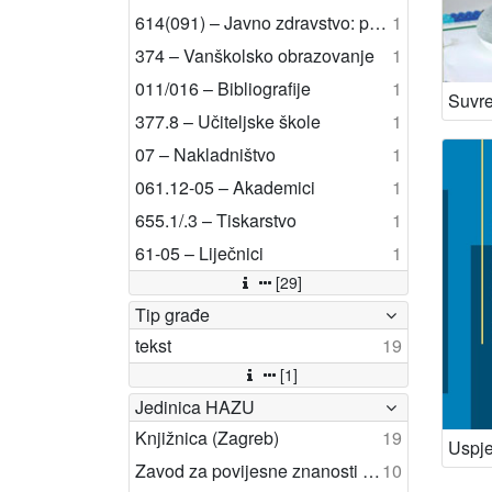
614(091) – Javno zdravstvo: povijest
1
374 – Vanškolsko obrazovanje
1
011/016 – Bibliografije
1
377.8 – Učiteljske škole
1
07 – Nakladništvo
1
061.12-05 – Akademici
1
655.1/.3 – Tiskarstvo
1
61-05 – Liječnici
1
[29]
Tip građe
tekst
19
[1]
Jedinica HAZU
Knjižnica (Zagreb)
19
Zavod za povijesne znanosti (Zadar)
10