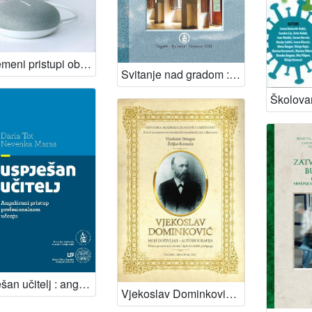
Suvremeni pristupi obrazovanju učitelja : znanstvena monografija / [glavni i odgovorni Vladimir Strugar]
Svitanje nad gradom : kulturni i književni život Daruvara 90-ih godina 20. stoljeća : predavanje povodom 70-te godišnjice Pučke knjižnice i čitaonice Daruvar / Ilija Pejić
Uspješan učitelj : angažirani pristup profesionalnom učenju = Successful teacher : An engaging approach to professional learning / Daria Tot, Nevenka Maras
Vjekoslav Dominković : moji doživljaji - autobiografija : prinos proučavanju života i djela hrvatskih pedagoga / Vladimir Strugar, Željko Karaula