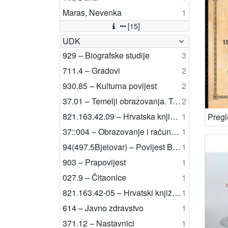
Maras, Nevenka
1
[15]
UDK
929 – Biografske studije
3
711.4 – Gradovi
2
930.85 – Kulturna povijest
2
37.01 – Temelji obrazovanja. Teorija. Politika i sl.
2
821.163.42.09 – Hrvatska književnost: studije i kritike
1
37::004 – Obrazovanje i računalstvo
1
94(497.5Bjelovar) – Povijest Bjelovara
1
903 – Prapovijest
1
027.9 – Čitaonice
1
821.163.42-05 – Hrvatski književnici
1
614 – Javno zdravstvo
1
371.12 – Nastavnici
1