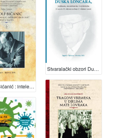
Stvaralački obzori Duška Lončara, profesora, znanstvenika i književnika : (u povodu 90. obljetnice rođenja i 5. obljetnice smrti) / Vladimir Strugar, Mirjana Lončar
Rudolf Bićanić : intelektualac, ideolog, antifašist, ekonomist : prilozi za biografiju / Željko Karaula ; [glavni i odgovorni urednik Slobodan Kaštela]