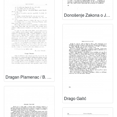
Donošenje Zakona o Jugoslavenskoj akademiji 13. XII. 1947.
Dragan Plamenac / B. Širola
Drago Galić