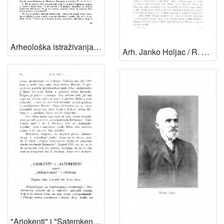
Arheološka istraživanja na otocima Korčuli i Hvaru u 1951. i 1952. godini / G. Novak
Arh. Janko Holjac / R. Frangeš Mihanović
"Arjokenti" i "Satemkenti" mjesto "Indogermani" i sličnoga / L. Jelić