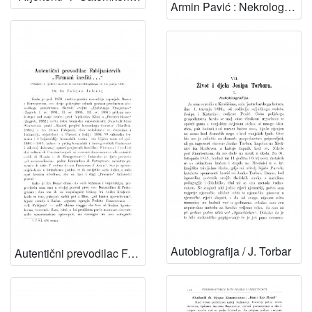
Armin Pavić : Nekrolog. / Đ. Körbler
Autobiografija / J. Torbar
Autentični prevodilac Fabijanovićevih "Firmani inediti ..." / J. Jelenić