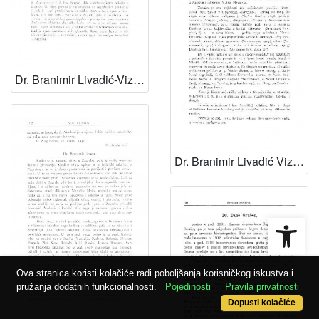
Dr. Branimir Livadić-Vizner / M. Dežman
Dr. Branimir Livadić Vizner / V. Nazor
Open
Ova stranica koristi kolačiće radi poboljšanja korisničkog iskustva i
pružanja dodatnih funkcionalnosti.
Pojedinosti
Pravila privatnosti
Dopusti kolačiće