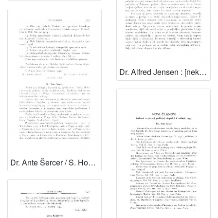
Dr. Alfred Jensen : [nekrolog] / F. Bučar
Dr. Ante Šercer / S. Hondl, V. Varićak i V. Vouk