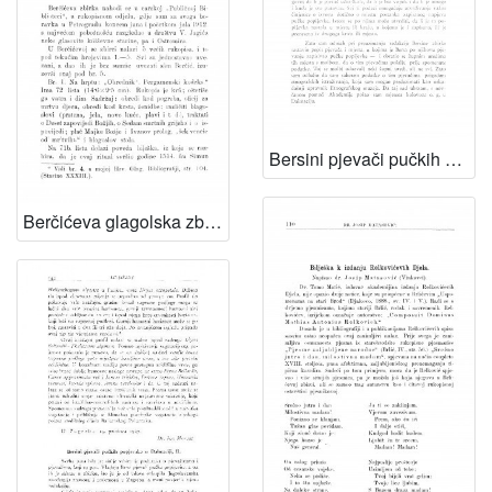
Bersini pjevači pučkih popjevaka u Dalmaciji / B. Širola
Berčićeva glagolska zbirka u Petrogradu / I. Milčetić