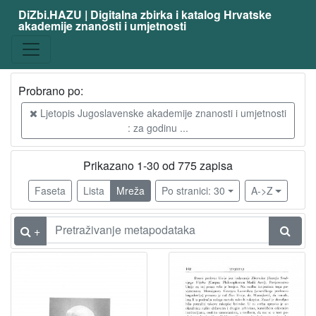
DiZbi.HAZU | Digitalna zbirka i katalog Hrvatske
akademije znanosti i umjetnosti
Građa
Digitalna i digitalizirana građa
775
Knjižnična građa
775
Probrano po:
Ljetopis Jugoslavenske akademije znanosti i umjetnosti
: za godinu ...
[
2
Prikazano 1-30 od 775 zapisa
]
Vrsta
Faseta
Lista
Mreža
Po stranici: 30
A->Z
građe
članak
775
+
[
1
]