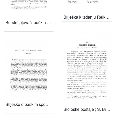
Bilješka k izdanju Relkovićevih Djela / J. Matasović
Bersini pjevači pučkih popjevaka u Dalmaciji, II / B. Širola
Bilješke o paškim spomenicima / C. Fisković
Biološke postaje ; S. Brusina