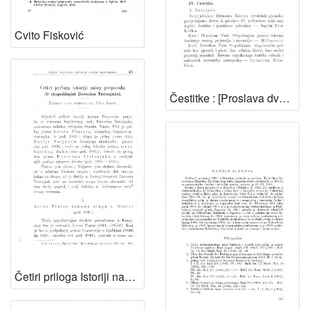
Cvito Fisković
Čestitke : [Proslava dvadesetogodišnjice počasnoga člana Ivana viteza Trnskoga dne 30. travnja 1909.]
Četiri priloga Istoriji našeg preporoda : [O stogodišnjici Davorina Trstenjaka] / F. Ilešić