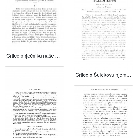
Crtice o rječniku naše akademije / T. Maretić
Crtice o Šulekovu njemačko-hrvatskom rječniku / V. Dukat