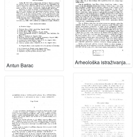
Arheološka istraživanja Grčke kolonije Isa na otoku Visu / M. Abramić
Antun Barac