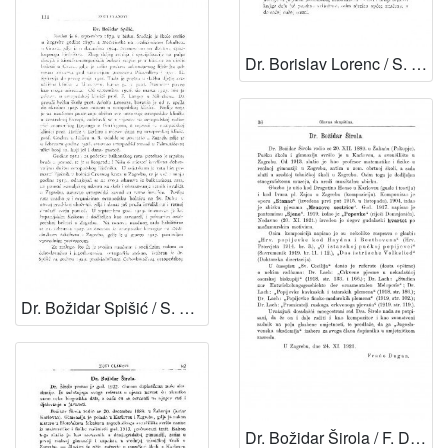
Dr. Borislav Lorenc / S. Zimmermann
Dr. Božidar Spišić / S. Hondl, V. Varićak i V. Vouk
Dr. Božidar Širola / F. Dugan