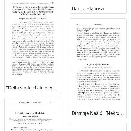
Danilo Blanuša
"Della storia civile e cronologica della terra sive castello di Lossin Grande nella Dalmazia, ventilata nell' anno 1791" : [Napisao lošinjski bilježnik Martin Botterini, 23-44. Moja primjedba o narodnosti stanovnika grada Krka, 44-46] / I. Milčetić
Dimitrije Nešić : [Nekrolog.] / M. Petrović