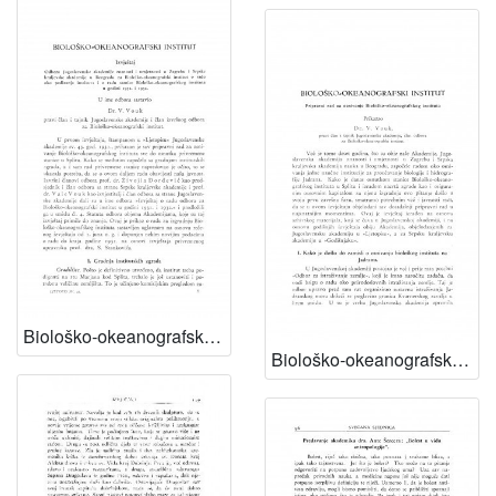
Biološko-okeanografski institut. Izvještaj Odbora ... o radu oko podizanja instituta i o radu stanice Biološko-okeanografskog instituta u godini 1931. i 1932 / V. Vouk
Biološko-okeanografski institut : pripravni rad za osnivanje Biološko-okeanografskog instituta / V. Vouk