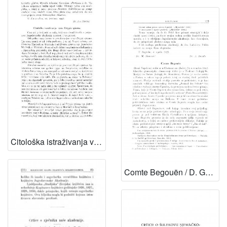
Citološka istraživanja vrste Drypis spinosa / B. Varićak
Comte Begouën / D. Gorjanović-Kramberger i V. Vouk