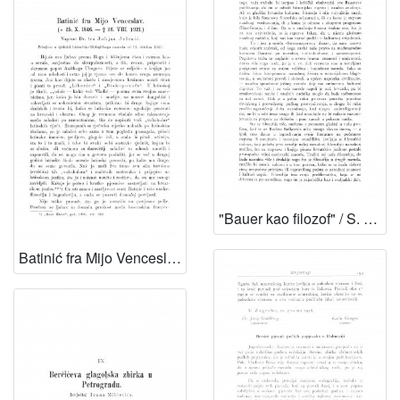
"Bauer kao filozof" / S. Zimmermann
Batinić fra Mijo Venceslav. : (* 25. X. 1846. - 26. VIII: 1921.) / J. Jelenić