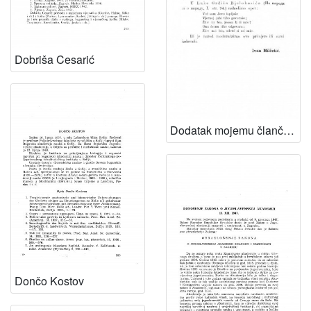
Dobriša Cesarić
Dodatak mojemu člančiću "Ži mi, ži ti" / I. Milčetić
Dončo Kostov