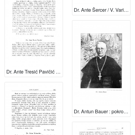
Dr. Ante Šercer / V. Varićak, F. Tućan, V. Vouk i S. Škreb
Dr. Ante Tresić Pavičić / B. Širola
Dr. Antun Bauer : pokrovitelj Jugoslavenske akademije znanosti i umjetnosti (1915-1937) : [spomen-slovo] / Albert Bazala