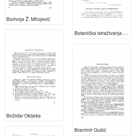
Borivoje Ž. Milojević
Botanička istraživanja crnogorsko-albanskih planina / F. Kušan
Božidar Oklješa
Branimir Gušić