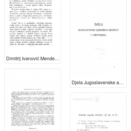
Dimitrij Ivanović Mendeljejev : Posmrtna besjeda. / G. Janeček
Djela Jugoslavenske akademije znanosti i umjetnosti