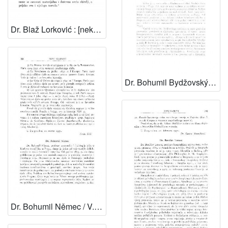
Dr. Blaž Lorković : [nekrolog.] / F. Vrbanić
Dr. Bohumil Bydžovský / V. Varićak
Dr. Bohumil Němec / V. Vouk