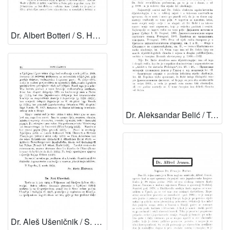
Dr. Albert Botteri / S. Hondl, V. Varićak i V. Vouk
Dr. Aleksandar Belić / T. Maretić
Dr. Aleš Ušeničnik / S. Zimmermann