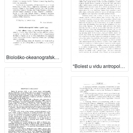
Biološko-okeanografski institut u godini 1933 / V. Vouk
"Bolest u vidu antropologije" / A. Šercer