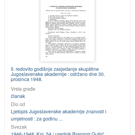
PDM
622
InC
153
[
2
]
II. redovito godišnje zasjedanje skupštine
Jugoslavenske akademije : održano dne 30.
prosinca 1948.
Vrsta građe
članak
Dio od
Ljetopis Jugoslavenske akademije znanosti i
umjetnosti : za godinu ...
Svezak
1946-1948. Knj. 54 / urednik Branimir Gušić