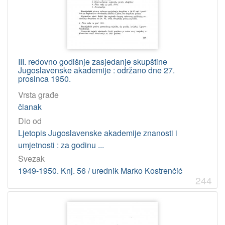
4
]
Tip
građe
tekst
775
III. redovno godišnje zasjedanje skupštine
Jugoslavenske akademije : održano dne 27.
prosinca 1950.
[
Vrsta građe
1
članak
]
Dio od
Jedinica
Ljetopis Jugoslavenske akademije znanosti i
HAZU
umjetnosti : za godinu ...
Knjižnica (Zagreb)
773
Svezak
1949-1950. Knj. 56 / urednik Marko Kostrenčić
244
[
1
]
Licencije