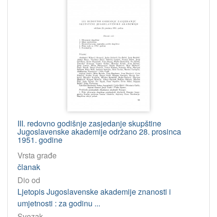
Osobe
Varićak, Vladimir
31
Vouk, Vale
30
Musić, August
15
Maretić, Tomislav
15
Fancev, Franjo
13
Salopek, Marijan
13
Hondl, Stanko
12
Šišić, Ferdo
12
III. redovno godišnje zasjedanje skupštine
Jugoslavenske akademije održano 28. prosinca
Schneider, Artur
12
1951. godine
Smičiklas, Tadija
12
Vrsta građe
Kostrenčić, Marko
11
članak
Dukat, Vladoje
10
Dio od
Ljetopis Jugoslavenske akademije znanosti i
Manojlović, Gavro
10
umjetnosti : za godinu ...
Horvat, Ivo
10
Svezak