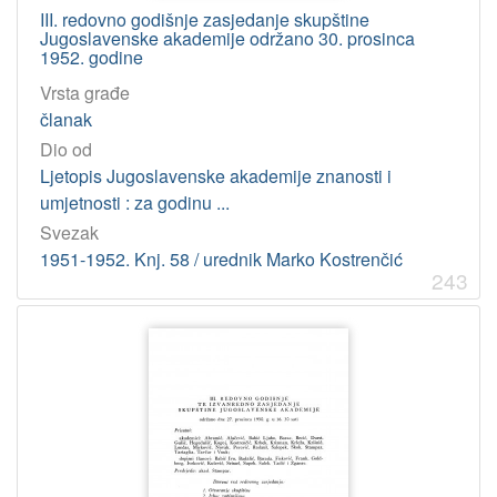
398:78 – Glazbeni folklor
4
III. redovno godišnje zasjedanje skupštine
Jugoslavenske akademije održano 30. prosinca
001(063) – Znanstveni skupovi
4
1952. godine
Vrsta građe
članak
[
1
Dio od
9
Ljetopis Jugoslavenske akademije znanosti i
7
umjetnosti : za godinu ...
]
Svezak
Virtualne
1951-1952. Knj. 58 / urednik Marko Kostrenčić
zbirke
243
Hemeroteka Strossmayerove galerije
1
Hrvatski latinisti
1
Marko Marulić i Akademija
1
155. godina Knjižnice HAZU
1
[