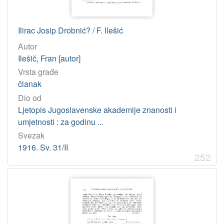
Ilirac Josip Drobnić? / F. Ilešić
Autor
Ilešič, Fran [autor]
Vrsta građe
članak
Dio od
Ljetopis Jugoslavenske akademije znanosti i
umjetnosti : za godinu ...
Svezak
1916. Sv. 31/II
252