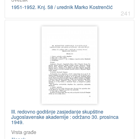
Frangeš Mihanović, Robert
9
1951-1952. Knj. 58 / urednik Marko Kostrenčić
Gavazzi, Artur
8
241
Bazala, Albert
8
Tućan, Fran
8
Crnčić, Menci Clement
7
Milčetić, Ivan
7
[
1
6
7
]
UDK
III. redovno godišnje zasjedanje skupštine
061.12-05 – Akademici
60
Jugoslavenske akademije : održano 30. prosinca
1949.
061.12(047) – Akademije: izvješća
38
Vrsta građe
061.12
37