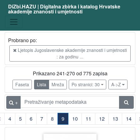
DiZbi.HAZU | Digitalna zbirka i katalog Hrvatske
akademije znanosti i umjetnosti
Građa
Digitalna i digitalizirana građa
775
Knjižnična građa
775
Probrano po:
Ljetopis Jugoslavenske akademije znanosti i umjetnosti
: za godinu ...
[
2
Prikazano 241-270 od 775 zapisa
]
Vrsta
Faseta
Lista
Mreža
Po stranici: 30
A->Z
građe
članak
775
+
4
5
6
7
8
9
10
11
12
13
14
[
1
(current)
]