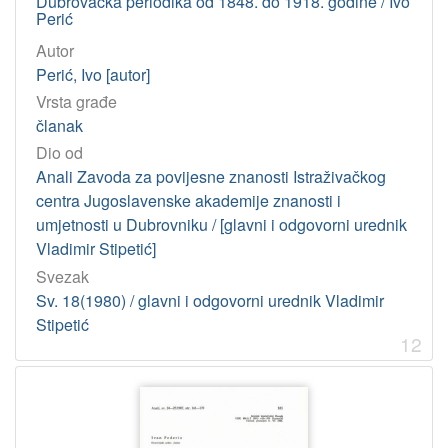
Dubrovačka periodika od 1848. do 1918. godine / Ivo
Perić
Autor
Perić, Ivo [autor]
Vrsta građe
članak
Dio od
Anali Zavoda za povijesne znanosti Istraživačkog
centra Jugoslavenske akademije znanosti i
umjetnosti u Dubrovniku / [glavni i odgovorni urednik
Vladimir Stipetić]
Svezak
Sv. 18(1980) / glavni i odgovorni urednik Vladimir
Stipetić
12