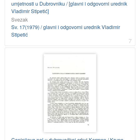
umjetnosti u Dubrovniku / [glavni i odgovorni urednik
Vladimir Stipetić]
Svezak
Sv. 17(1979) / glavni i odgovorni urednik Vladimir
Stipetić
7
Caninijeva pal u dubrovačkoj crkvi Karmen / Kruno