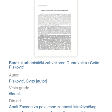
53 – Fizika
1
[
8
6
]
Tip
građe
tekst
111
Barokni urbanistički zahvat sred Dubrovnika / Cvito
Fisković
Autor
[
Fisković, Cvito [autor]
1
]
Vrsta građe
Jedinica
članak
HAZU
Dio od
Knjižnica (Zagreb)
111
Anali Zavoda za povijesne znanosti Istraživačkog