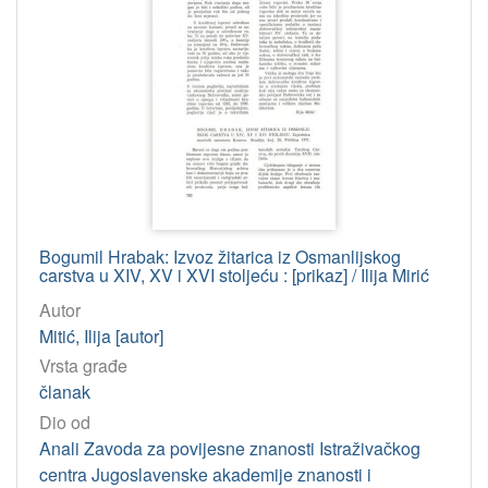
Bogumil Hrabak: Izvoz žitarica iz Osmanlijskog
carstva u XIV, XV i XVI stoljeću : [prikaz] / Ilija Mirić
Autor
Mitić, Ilija [autor]
Vrsta građe
članak
Dio od
Anali Zavoda za povijesne znanosti Istraživačkog
centra Jugoslavenske akademije znanosti i