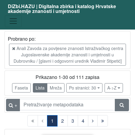
DiZbi.HAZU | Digitalna zbirka i katalog Hrvatske
akademije znanosti i umjetnosti
Građa
Knjižnična građa
111
Digitalna i digitalizirana građa
110
Probrano po:
Anali Zavoda za povijesne znanosti Istraživačkog centra
Jugoslavenske akademije znanosti i umjetnosti u
[
Dubrovniku / [glavni i odgovorni urednik Vladimir Stipetić]
2
]
Prikazano 1-30 od 111 zapisa
Vrsta
građe
Faseta
Lista
Mreža
Po stranici: 30
A->Z
članak
111
+
[
1
2
3
4
1
]
(current)