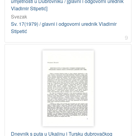
umjetnosti u Dubrovniku / [glavni i odgovorni urednik
Vladimir Stipetić]
Svezak
Sv. 17(1979) / glavni i odgovorni urednik Vladimir
Stipetić
9
Dnevnik s puta u Ukajinu i Tursku dubrovačkog