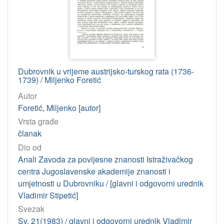
Dubrovnik u vrijeme austrijsko-turskog rata (1736-
1739) / Miljenko Foretić
Autor
Foretić, Miljenko [autor]
Vrsta građe
članak
Dio od
Anali Zavoda za povijesne znanosti Istraživačkog
centra Jugoslavenske akademije znanosti i
umjetnosti u Dubrovniku / [glavni i odgovorni urednik
Vladimir Stipetić]
Svezak
Sv. 21(1983) / glavni i odgovorni urednik Vladimir