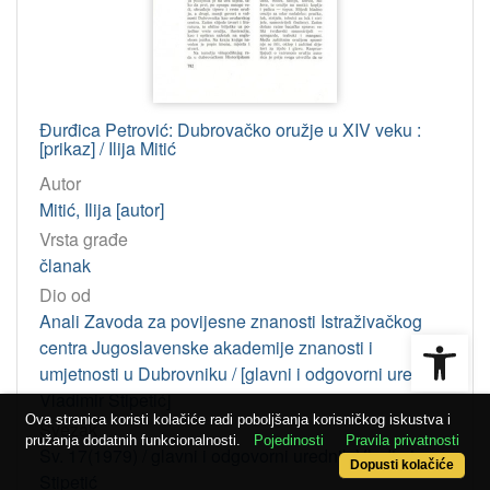
Đurđica Petrović: Dubrovačko oružje u XIV veku :
[prikaz] / Ilija Mitić
Autor
Mitić, Ilija [autor]
Vrsta građe
članak
Dio od
Anali Zavoda za povijesne znanosti Istraživačkog
Open
centra Jugoslavenske akademije znanosti i
umjetnosti u Dubrovniku / [glavni i odgovorni urednik
Vladimir Stipetić]
Ova stranica koristi kolačiće radi poboljšanja korisničkog iskustva i
Svezak
pružanja dodatnih funkcionalnosti.
Pojedinosti
Pravila privatnosti
Sv. 17(1979) / glavni i odgovorni urednik Vladimir
Dopusti kolačiće
Stipetić