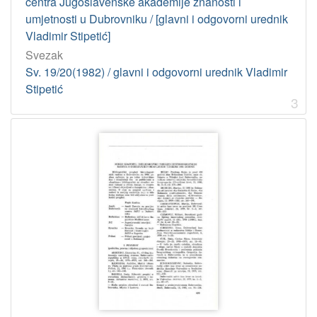
centra Jugoslavenske akademije znanosti i
umjetnosti u Dubrovniku / [glavni i odgovorni urednik
[
Vladimir Stipetić]
1
Svezak
]
Sv. 19/20(1982) / glavni i odgovorni urednik Vladimir
Licencije
Stipetić
3
InC
110
[
1
]