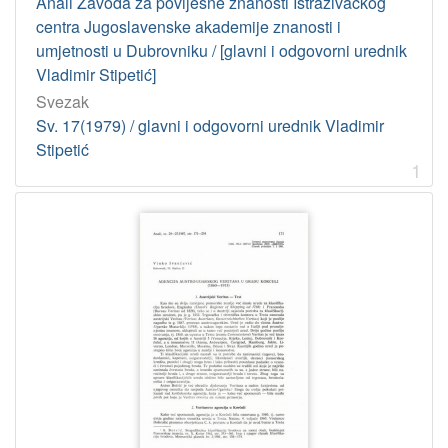
Anali Zavoda za povijesne znanosti Istraživačkog
Kaznačić-Hrdalo, Ana
2
centra Jugoslavenske akademije znanosti i
Krasić, Stjepan
2
umjetnosti u Dubrovniku / [glavni i odgovorni urednik
Foretić, Miljenko
2
Vladimir Stipetić]
Čale, Frano
2
Svezak
Sv. 17(1979) / glavni i odgovorni urednik Vladimir
Hrabak, Bogumil
2
Stipetić
Stipetić, Vladimir
2
1
[
4
5
]
UDK
94(497.5Dubrovnik) – Povijest Dubrovnika
23
929 – Biografske studije
14
656.6(091) – Povijest pomorstva
7
930.1 – Historiografija
3