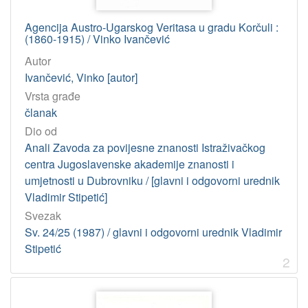
011/016 – Bibliografije
3
Agencija Austro-Ugarskog Veritasa u gradu Korčuli :
339(091) – Povijest trgovine
3
(1860-1915) / Vinko Ivančević
792(091) – Kazališna povijest
2
Autor
82(091) – Književna povijest
2
Ivančević, Vinko [autor]
72/76 – Likovne umjetnosti
2
Vrsta građe
članak
327.8 – Politički utjecaj, pritisak na druge države
2
Dio od
929:32 – Biografije političara
2
Anali Zavoda za povijesne znanosti Istraživačkog
821.163.42.09 – Hrvatska književnost: studije i kritike
2
centra Jugoslavenske akademije znanosti i
347.961 – Javni bilježnici
2
umjetnosti u Dubrovniku / [glavni i odgovorni urednik
Vladimir Stipetić]
347.799.4
2
Svezak
314.148 – Povijesna demografija
2
Sv. 24/25 (1987) / glavni i odgovorni urednik Vladimir
336.74 – Novac
2
Stipetić
2
050 – Časopisi
2
514 – Geometrija
2
656.61(091) – Pomorski promet: povijest
2