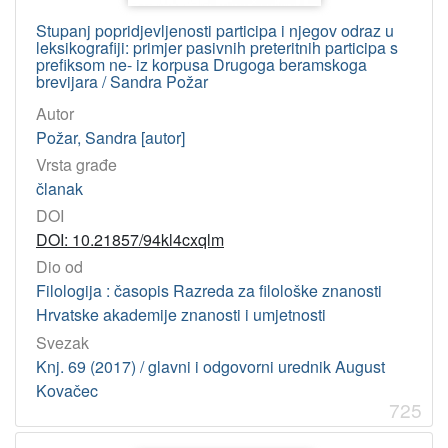
Stupanj popridjevljenosti participa i njegov odraz u
leksikografiji: primjer pasivnih preteritnih participa s
prefiksom ne- iz korpusa Drugoga beramskoga
brevijara / Sandra Požar
Autor
Požar, Sandra [autor]
Vrsta građe
članak
DOI
DOI: 10.21857/94kl4cxqlm
Dio od
Filologija : časopis Razreda za filološke znanosti
Hrvatske akademije znanosti i umjetnosti
Svezak
Knj. 69 (2017) / glavni i odgovorni urednik August
Kovačec
725