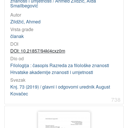
znanosti i umjetnosti / Ahmed Zildžić, Aida
Smailbegović
Autor
Zildžić, Ahmed
Vrsta građe
članak
DOI
DOI: 10.21857/94kl4cxz0m
Dio od
Filologija : časopis Razreda za filološke znanosti
Hrvatske akademije znanosti i umjetnosti
Svezak
Knj. 73 (2019) / glavni i odgovorni urednik August
Kovačec
738