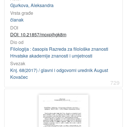
Gjurkova, Aleksandra
Vrsta građe
članak
DOI
DOI: 10.21857/moxpjhgk8m
Dio od
Filologija : časopis Razreda za filološke znanosti
Hrvatske akademije znanosti i umjetnosti
Svezak
Knj. 68(2017) / glavni i odgovorni urednik August
Kovačec
729