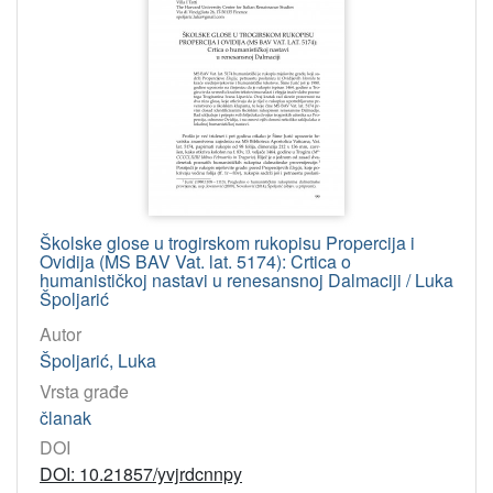
Školske glose u trogirskom rukopisu Propercija i
Ovidija (MS BAV Vat. lat. 5174): Crtica o
humanističkoj nastavi u renesansnoj Dalmaciji / Luka
Špoljarić
Autor
Špoljarić, Luka
Vrsta građe
članak
DOI
DOI: 10.21857/yvjrdcnnpy