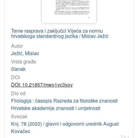
Teme rasprava i zaključci Vijeća za normu
hrvatskoga standardnog jezika / Mislav Ježić
Autor
Ježić, Mislav
Vrsta građe
članak
DOI
DOI: 10.21857/mwo1vc3xoy
Dio od
Filologija : časopis Razreda za filološke znanosti
Hrvatske akademije znanosti i umjetnosti
Svezak
Knj. 78 (2022) / glavni i odgovorni urednik August
Kovačec
741