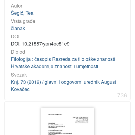
Autor
Šegić, Tea
Vrsta građe
članak
DOI
DOI: 10.21857/ypn4oc81e9
Dio od
Filologija : časopis Razreda za filološke znanosti
Hrvatske akademije znanosti i umjetnosti
Svezak
Knj. 73 (2019) / glavni i odgovorni urednik August
Kovačec
736