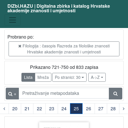
DiZbi.HAZU | Digitalna zbirka i katalog Hrvatske
akademije znanosti i umjetnosti
Probrano po:
Filologija : časopis Razreda za filološke znanosti
Hrvatske akademije znanosti i umjetnosti
Prikazano 721-750 od 833 zapisa
Lista
Mreža
Po stranici: 30
A->Z
+
20
21
22
23
24
25
26
27
28
(current)