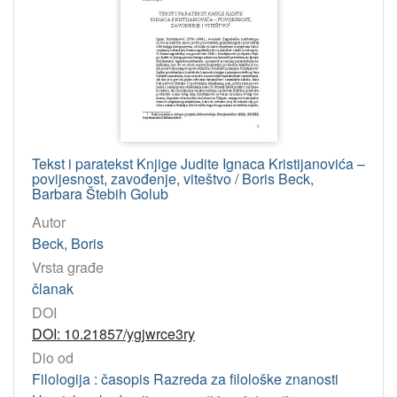
Tekst i paratekst Knjige Judite Ignaca Kristijanovića –
povijesnost, zavođenje, viteštvo / Boris Beck,
Barbara Štebih Golub
Autor
Beck, Boris
Vrsta građe
članak
DOI
DOI: 10.21857/ygjwrce3ry
Dio od
Filologija : časopis Razreda za filološke znanosti