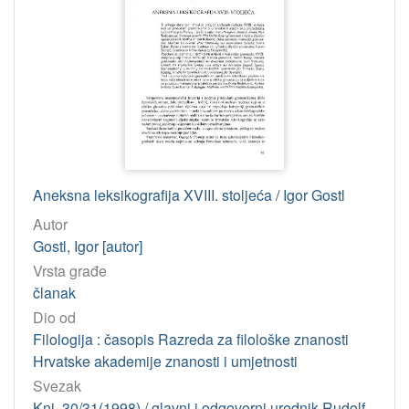
Aneksna leksikografija XVIII. stoljeća / Igor Gostl
Autor
Gostl, Igor [autor]
Vrsta građe
članak
Dio od
Filologija : časopis Razreda za filološke znanosti
Hrvatske akademije znanosti i umjetnosti
Svezak
Knj. 30/31(1998) / glavni i odgovorni urednik Rudolf