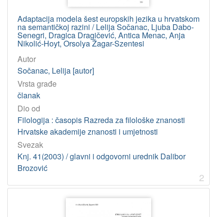
811.163.42'374 – Hrvatski jezik: leksikografija
25
Adaptacija modela šest europskih jezika u hrvatskom
811.163.42(038) – Hrvatski jezik: rječnici
21
na semantičkoj razini / Lelija Sočanac, Ljuba Dabo-
811.163.42'373 – Hrvatski jezik: leksikologija
15
Senegri, Dragica Dragičević, Antica Menac, Anja
Nikolić-Hoyt, Orsolya Žagar-Szentesi
003.349:811.163.4*3 – Bosanica
15
Autor
81'373.7 – Frazeologija
15
Sočanac, Lelija [autor]
811.163.42
14
Vrsta građe
811.163.42'26 – Hrvatski jezik: normizacija
13
članak
003.349 – Glagoljička pisma. Ćirilička pisma
12
Dio od
Filologija : časopis Razreda za filološke znanosti
811.163.42'344 – Hrvatski jezik: fonologija
12
Hrvatske akademije znanosti i umjetnosti
811.16 – Slavenski jezici
11
Svezak
81'27 – Sociolingvistika
10
Knj. 41(2003) / glavni i odgovorni urednik Dalibor
811.163.42'367 – Hrvatski jezik: sintaksa
10
Brozović
2
81'42 – Lingvistika teksta
9
811.163.42'373.6 – Hrvatski jezik: etimologija
9
811.163.1 – Staroslavenski jezik
8