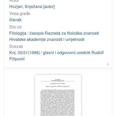
Autor
Hozjan, Snježana [autor]
[
Vrsta građe
1
]
članak
Dio od
Filologija : časopis Razreda za filološke znanosti
Hrvatske akademije znanosti i umjetnosti
Svezak
Knj. 30/31(1998) / glavni i odgovorni urednik Rudolf
Filipović
4