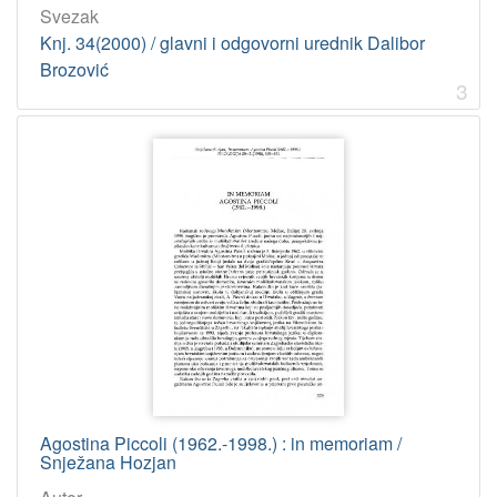
Svezak
građe
Knj. 34(2000) / glavni i odgovorni urednik Dalibor
tekst
827
Brozović
3
[
1
]
Jedinica
HAZU
Knjižnica (Zagreb)
750
[
1
]
Licencije
Agostina Piccoli (1962.-1998.) : in memoriam /
InC
761
Snježana Hozjan