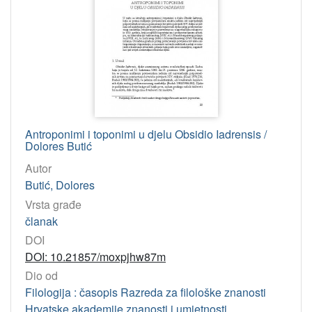
Antroponimi i toponimi u djelu Obsidio Iadrensis /
Dolores Butić
Autor
Butić, Dolores
Vrsta građe
članak
DOI
DOI: 10.21857/moxpjhw87m
Dio od
Filologija : časopis Razreda za filološke znanosti
Hrvatske akademije znanosti i umjetnosti