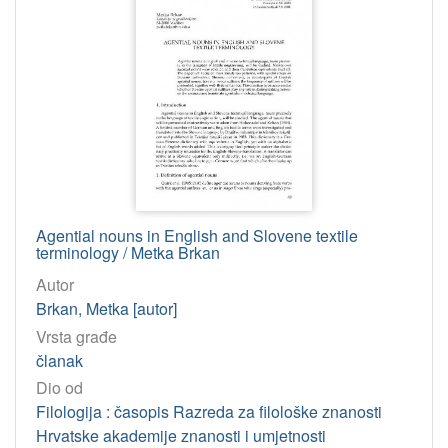
801.612 – Akcentuacija
8
81'37 – Semantika
8
[
2
7
2
]
Virtualne
Agential nouns in English and Slovene textile
zbirke
terminology / Metka Brkan
Marko Marulić i Akademija
6
Autor
Zbirka moliških Hrvata = La raccolta dei croati molisani
1
Brkan, Metka [autor]
Vrsta građe
članak
[
Dio od
2
Filologija : časopis Razreda za filološke znanosti
]
Hrvatske akademije znanosti i umjetnosti
Tip