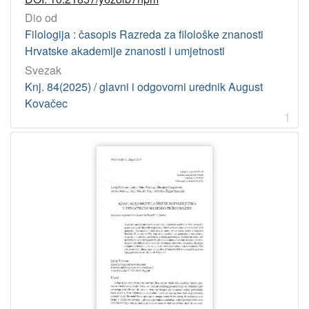
Tekavčić, Pavao
8
Dio od
Muhvić-Dimanovski, Vesna
8
Filologija : časopis Razreda za filološke znanosti
Fink, Željka
8
Hrvatske akademije znanosti i umjetnosti
Auburger, Leopold
7
Svezak
Knj. 84(2025) / glavni i odgovorni urednik August
Stolac, Diana
7
Kovačec
Kolenić, Ljiljana
7
1
[
4
2
5
]
UDK
811.163.42'28 – Hrvatski jezik: dijalektologija
67
811.163.42'0 – Hrvatski jezik: povijest
35
81'374 – Leksikografija
25