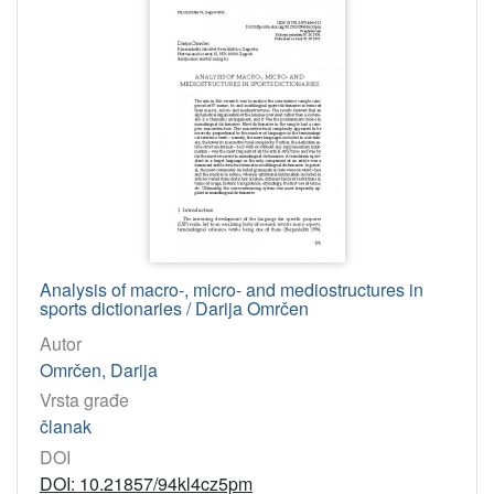
Analysis of macro-, micro- and mediostructures in
sports dictionaries / Darija Omrčen
Autor
Omrčen, Darija
Vrsta građe
članak
DOI
DOI: 10.21857/94kl4cz5pm