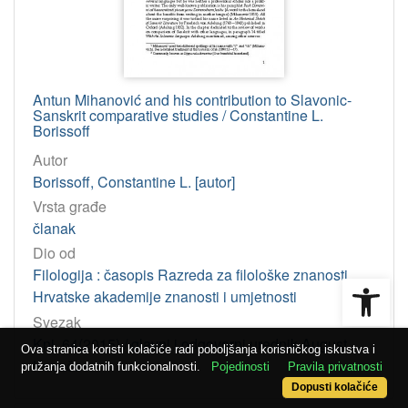
Antun Mihanović and his contribution to Slavonic-
Sanskrit comparative studies / Constantine L.
Borissoff
Autor
Borissoff, Constantine L. [autor]
Vrsta građe
članak
Dio od
Filologija : časopis Razreda za filološke znanosti
Open
Hrvatske akademije znanosti i umjetnosti
Svezak
Knj. 64(2015) / glavni i odgovorni urednik August
Ova stranica koristi kolačiće radi poboljšanja korisničkog iskustva i
Kovačec
pružanja dodatnih funkcionalnosti.
Pojedinosti
Pravila privatnosti
23
Dopusti kolačiće