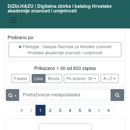
DiZbi.HAZU | Digitalna zbirka i katalog Hrvatske
akademije znanosti i umjetnosti
Građa
Knjižnična građa
827
Digitalna i digitalizirana građa
761
Probrano po:
Filologija : časopis Razreda za filološke znanosti
Hrvatske akademije znanosti i umjetnosti
[
2
Prikazano 1-30 od 833 zapisa
]
Vrsta
Faseta
Lista
Mreža
Po stranici: 30
A->Z
građe
članak
827
+
1
2
3
4
5
6
[
1
(current)
]