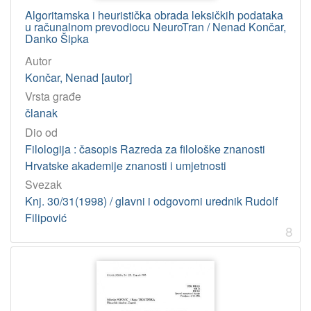
Algoritamska i heuristička obrada leksičkih podataka
u računalnom prevodiocu NeuroTran / Nenad Končar,
Danko Šipka
Autor
Končar, Nenad [autor]
Vrsta građe
članak
Dio od
Filologija : časopis Razreda za filološke znanosti
Hrvatske akademije znanosti i umjetnosti
Svezak
Knj. 30/31(1998) / glavni i odgovorni urednik Rudolf
Filipović
8