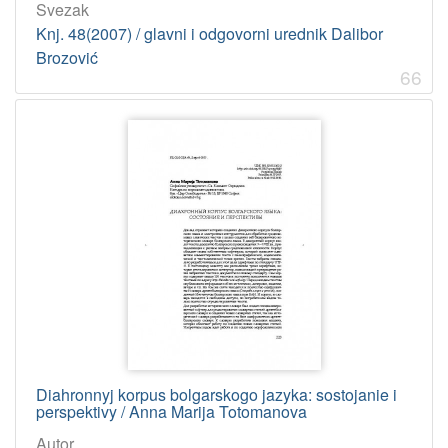
Svezak
Knj. 48(2007) / glavni i odgovorni urednik Dalibor
Brozović
66
Diahronnyj korpus bolgarskogo jazyka: sostojanie i
perspektivy / Anna Marija Totomanova
Autor