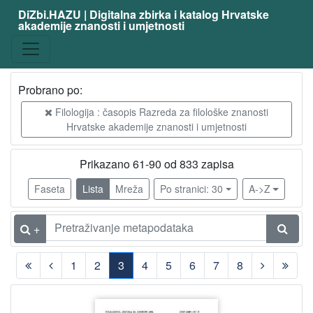
DiZbi.HAZU | Digitalna zbirka i katalog Hrvatske
akademije znanosti i umjetnosti
Građa
Knjižnična građa
827
Digitalna i digitalizirana građa
761
Probrano po:
Filologija : časopis Razreda za filološke znanosti
Hrvatske akademije znanosti i umjetnosti
[
2
Prikazano 61-90 od 833 zapisa
]
Vrsta
Faseta
Lista
Mreža
Po stranici: 30
A->Z
građe
članak
827
+
1
2
3
4
5
6
7
8
[
1
(current)
]