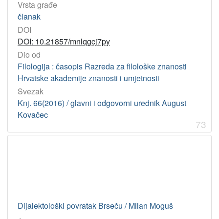
Vrsta građe
članak
DOI
DOI: 10.21857/mnlqgcj7py
Dio od
Filologija : časopis Razreda za filološke znanosti
Hrvatske akademije znanosti i umjetnosti
Svezak
Knj. 66(2016) / glavni i odgovorni urednik August
Kovačec
73
Dijalektološki povratak Brseču / Milan Moguš