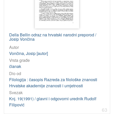
81-05 – Lingvisti
8
811.163.42'35 – Hrvatski jezik: pravopis
8
[
2
Della Bellin odraz na hrvatski narodni preporod /
Josip Vončina
7
2
Autor
]
Vončina, Josip [autor]
Virtualne
Vrsta građe
zbirke
članak
Marko Marulić i Akademija
6
Dio od
Zbirka moliških Hrvata = La raccolta dei croati molisani
1
Filologija : časopis Razreda za filološke znanosti
Hrvatske akademije znanosti i umjetnosti
Svezak
[
Knj. 19(1991) / glavni i odgovorni urednik Rudolf
2
Filipović
]
63
Tip