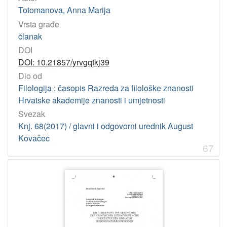
Totomanova, Anna Marija
Vrsta građe
članak
DOI
DOI: 10.21857/yrvgqtkj39
Dio od
Filologija : časopis Razreda za filološke znanosti
Hrvatske akademije znanosti i umjetnosti
Svezak
Knj. 68(2017) / glavni i odgovorni urednik August
Kovačec
67