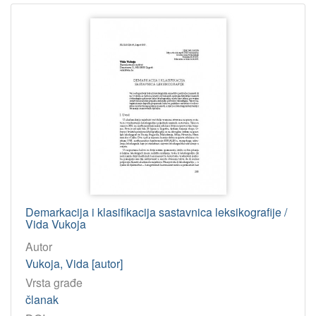
građe
tekst
827
[
1
]
Jedinica
HAZU
Knjižnica (Zagreb)
750
Demarkacija i klasifikacija sastavnica leksikografije /
[
Vida Vukoja
1
Autor
]
Vukoja, Vida [autor]
Licencije
Vrsta građe
InC
761
članak