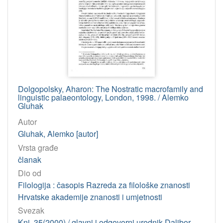
Dolgopolsky, Aharon: The Nostratic macrofamily and
linguistic palaeontology, London, 1998. / Alemko
Gluhak
Autor
Gluhak, Alemko [autor]
Vrsta građe
članak
Dio od
Filologija : časopis Razreda za filološke znanosti
Hrvatske akademije znanosti i umjetnosti
Svezak
Knj. 35(2000) / glavni i odgovorni urednik Dalibor