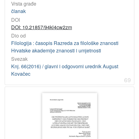
Vrsta građe
članak
DOI
DOI: 10.21857/94kl4cw2zm
Dio od
Filologija : časopis Razreda za filološke znanosti
Hrvatske akademije znanosti i umjetnosti
Svezak
Knj. 66(2016) / glavni i odgovorni urednik August
Kovačec
69