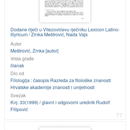
Dodane riječi u Vitezovićevu rječniku Lexicon Latino-
Illyricum / Zrnka Meštrović, Nada Vajs
Autor
Meštrović, Zrnka [autor]
Vrsta građe
članak
Dio od
Filologija : časopis Razreda za filološke znanosti
Hrvatske akademije znanosti i umjetnosti
Svezak
Knj. 33(1999) / glavni i odgovorni urednik Rudolf
Filipović
77