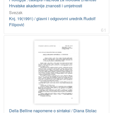
Filipović, Rudolf
8
Hrvatske akademije znanosti i umjetnosti
Štebih Golub, Barbara
8
Svezak
Marković, Ivan
8
Knj. 19(1991) / glavni i odgovorni urednik Rudolf
Filipović
Matasović, Ranko
7
61
Mihaljević, Milica
7
Brlobaš, Željka
7
[
4
2
5
]
UDK
811.163.42'28 – Hrvatski jezik: dijalektologija
67
811.163.42'0 – Hrvatski jezik: povijest
35
81'374 – Leksikografija
25
Della Belline napomene o sintaksi / Diana Stolac