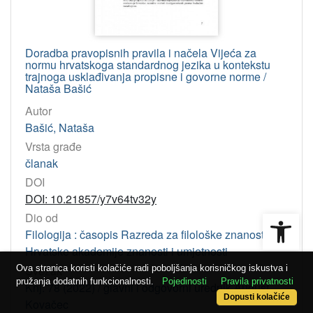
Doradba pravopisnih pravila i načela Vijeća za
normu hrvatskoga standardnog jezika u kontekstu
trajnoga usklađivanja propisne i govorne norme /
Nataša Bašić
Autor
Bašić, Nataša
Vrsta građe
članak
DOI
DOI: 10.21857/y7v64tv32y
Open
Dio od
Filologija : časopis Razreda za filološke znanosti
Hrvatske akademije znanosti i umjetnosti
Svezak
Ova stranica koristi kolačiće radi poboljšanja korisničkog iskustva i
pružanja dodatnih funkcionalnosti.
Pojedinosti
Pravila privatnosti
Knj. 78 (2022) / glavni i odgovorni urednik August
Dopusti kolačiće
Kovačec