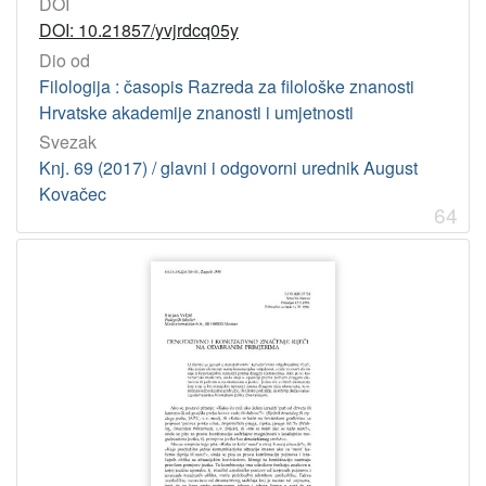
DOI
DOI: 10.21857/yvjrdcq05y
[
1
Dio od
]
Filologija : časopis Razreda za filološke znanosti
Hrvatske akademije znanosti i umjetnosti
Svezak
Knj. 69 (2017) / glavni i odgovorni urednik August
Kovačec
64