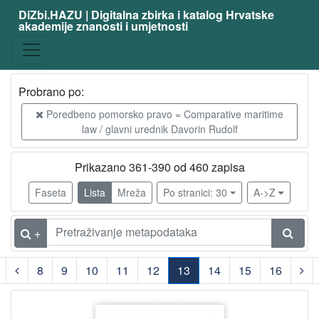
DiZbi.HAZU | Digitalna zbirka i katalog Hrvatske
akademije znanosti i umjetnosti
Građa
Digitalna i digitalizirana građa
460
Knjižnična građa
460
Probrano po:
Poredbeno pomorsko pravo = Comparative maritime
law / glavni urednik Davorin Rudolf
[
2
Prikazano 361-390 od 460 zapisa
]
Vrsta
Faseta
Lista
Mreža
Po stranici: 30
A->Z
građe
članak
460
+
8
9
10
11
12
13
14
15
16
[
1
(current)
]