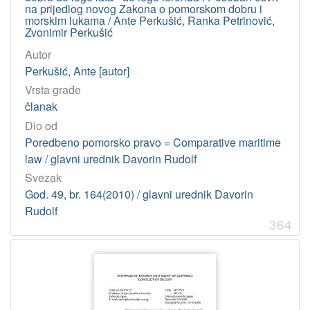
na prijedlog novog Zakona o pomorskom dobru i
2
morskim lukama / Ante Perkušić, Ranka Petrinović,
0
Zvonimir Perkušić
]
Autor
Virtualne
Perkušić, Ante [autor]
zbirke
Vrsta građe
Pomorskopravna zbirka Jadranskog zavoda HAZU
373
članak
Vladimir-Đuro Degan - Zbirka knjiga i članaka
12
Dio od
Poredbeno pomorsko pravo = Comparative maritime
law / glavni urednik Davorin Rudolf
[
Svezak
2
God. 49, br. 164(2010) / glavni urednik Davorin
]
Rudolf
Tip
364
građe
tekst
460
[