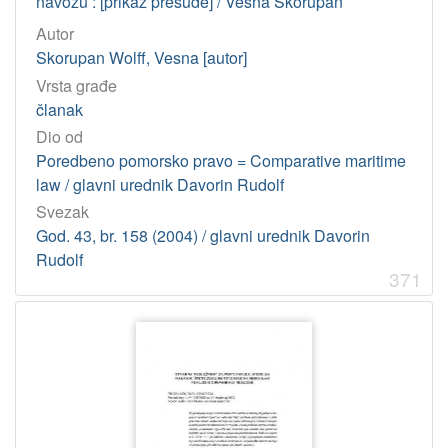
navozu : [prikaz presude] / Vesna Skorupan
Autor
Skorupan Wolff, Vesna [autor]
Vrsta građe
članak
Dio od
Poredbeno pomorsko pravo = Comparative maritime
law / glavni urednik Davorin Rudolf
Svezak
God. 43, br. 158 (2004) / glavni urednik Davorin
Rudolf
371