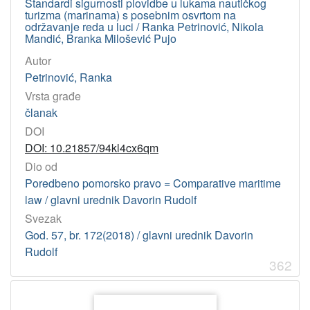
Standardi sigurnosti plovidbe u lukama nautičkog
341.225.5 – Međunarodno pravo mora
7
turizma (marinama) s posebnim osvrtom na
održavanje reda u luci / Ranka Petrinović, Nikola
368:656.6 – Pomorsko osiguranje
5
Mandić, Branka Milošević Pujo
658.788.5 – Prijevoz robe
5
Autor
347.79:351.77 – Pomorsko dobro
4
Petrinović, Ranka
341.222 – Državne granice. _Prirodne granice. Umjetne grani
4
Vrsta građe
340.132.6 – Tumačenje i primjena prava
4
članak
DOI
347.96
4
DOI: 10.21857/94kl4cx6qm
341.24 – Međunarodni pravni akti. Međunarodni sporazumi. 
3
Dio od
347.795 – Plovidba preko oceana i na unutarnjim vodenim puto
3
Poredbeno pomorsko pravo = Comparative maritime
347.763 – Prometno pravo
3
law / glavni urednik Davorin Rudolf
347.799.2 – Brodska olupina. Gubici na moru. Spašavanje. Vl
3
Svezak
God. 57, br. 172(2018) / glavni urednik Davorin
347.96 – Pravnici
2
Rudolf
656.615
2
362
341.221.2 – Unutarnje vode, jezera kao teritorij. More, morski te
2
341 – Međunarodno pravo
2