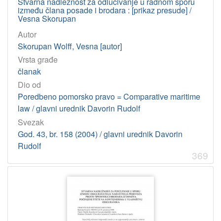
Stvarna nadležnost za odlučivanje u radnom sporu
između člana posade i brodara : [prikaz presude] /
Vesna Skorupan
Autor
Skorupan Wolff, Vesna [autor]
Vrsta građe
članak
Dio od
Poredbeno pomorsko pravo = Comparative maritime
law / glavni urednik Davorin Rudolf
Svezak
God. 43, br. 158 (2004) / glavni urednik Davorin
Rudolf
369