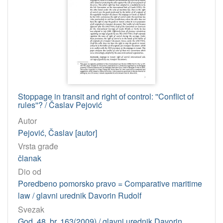
1
]
Jedinica
HAZU
Knjižnica (Zagreb)
381
Jadranski zavod (Zagreb)
1
Stoppage in transit and right of control: ''Conflict of
[
rules''? / Časlav Pejović
2
Autor
]
Pejović, Časlav [autor]
Godina
Vrsta građe
1997
22
članak
2004
21
Dio od
2007
21
Poredbeno pomorsko pravo = Comparative maritime
law / glavni urednik Davorin Rudolf
2011
21
Svezak
2005
20
God. 48, br. 163(2009) / glavni urednik Davorin