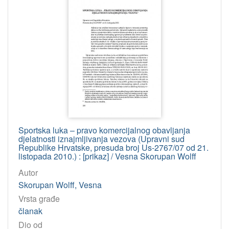
Osobe
Skorupan Wolff, Vesna
124
Marin, Jasenko
42
Ćorić, Dorotea
25
Padovan, Adriana Vincenca
24
Bulum, Božena
18
Mudrić, Mišo
13
Degan, Vladimir-Đuro
12
Pinjo, Dino
11
Sportska luka – pravo komercijalnog obavljanja
djelatnosti iznajmljivanja vezova (Upravni sud
Tasić, Zoran
11
Republike Hrvatske, presuda broj Us-2767/07 od 21.
listopada 2010.) : [prikaz] / Vesna Skorupan Wolff
Bolanča, Dragan
10
Pejović, Časlav
9
Autor
Skorupan Wolff, Vesna
Petrinović, Ranka
9
Vrsta građe
Amižić Jelovčić, Petra
8
članak
Grabovac, Ivo
7
Dio od