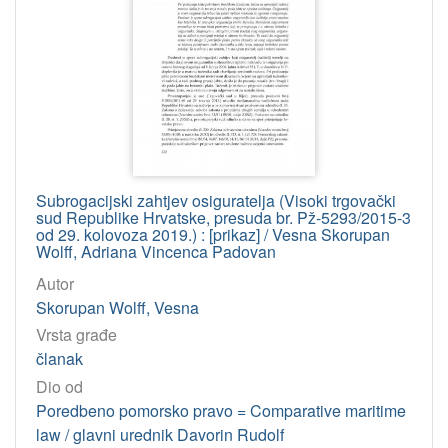
Subrogacijski zahtjev osiguratelja (Visoki trgovački
sud Republike Hrvatske, presuda br. Pž-5293/2015-3
od 29. kolovoza 2019.) : [prikaz] / Vesna Skorupan
Wolff, Adriana Vincenca Padovan
Autor
Skorupan Wolff, Vesna
Vrsta građe
članak
Dio od
Poredbeno pomorsko pravo = Comparative maritime
law / glavni urednik Davorin Rudolf