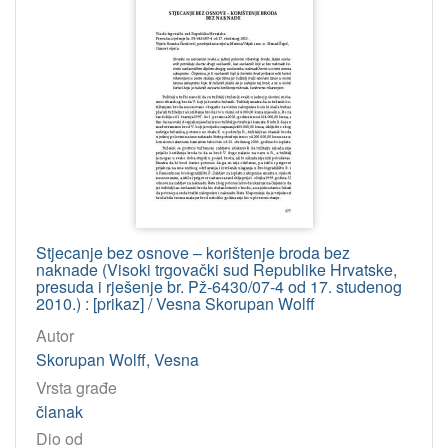
629.5
2
336.1 – Javne financije. Državne financije uopće. __Usporedi
2
[
6
8
]
korporativna
tijela
Stjecanje bez osnove – korištenje broda bez
Vrhovni sud RH
39
naknade (Visoki trgovački sud Republike Hrvatske,
Visoki trgovački sud RH
17
presuda i rješenje br. Pž-6430/07-4 od 17. studenog
2010.) : [prikaz] / Vesna Skorupan Wolff
Engleski prvostupanjski sud. Trgovački odjel
9
Autor
Engleski apelacijski sud (London) = Court of Appeal
5
Skorupan Wolff, Vesna
Trgovački sud (Split)
5
Vrsta građe
Dom lordova (London) = House of Lords
2
članak
Upravni sud Republike Hrvatske
2
Dio od