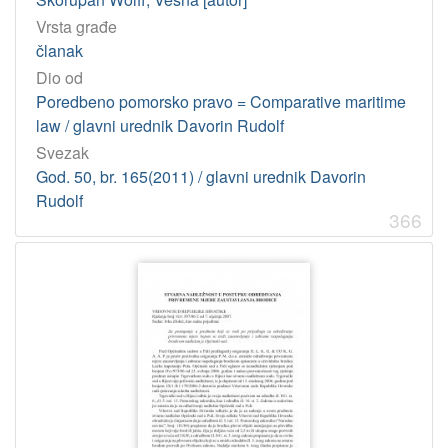
Licencije
Vrsta građe
InC
460
članak
Dio od
Poredbeno pomorsko pravo = Comparative maritime
[
law / glavni urednik Davorin Rudolf
1
Svezak
]
God. 50, br. 165(2011) / glavni urednik Davorin
Rudolf
366