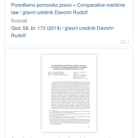
Oršulić, Ivana
7
Poredbeno pomorsko pravo = Comparative maritime
Kragić, Petar
7
law / glavni urednik Davorin Rudolf
Svezak
Barić-Punda, Vesna
6
God. 58, br. 173 (2019) / glavni urednik Davorin
Radionov, Nikoleta
6
Rudolf
Vokić Žužul, Marina
6
361
Luttenberger, Axel
6
[
1
3
9
]
UDK
347.79 – Pomorsko pravo
37
34(063) – Pravo: stručni skupovi
15
347.79 – Pomorsko pravo. Plovidbeni zakoni
8