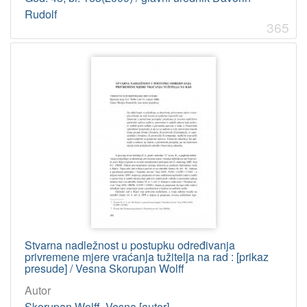
2002
19
Rudolf
365
2003
19
2010
19
2000
18
2006
17
2009
17
2012
16
2014
16
2008
14
2013
14
2015
4
Stvarna nadležnost u postupku određivanja
privremene mjere vraćanja tužitelja na rad : [prikaz
[
presude] / Vesna Skorupan Wolff
1
6
Autor
]
Skorupan Wolff, Vesna [autor]