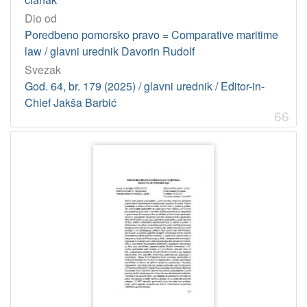
Licencije
Dio od
InC
460
Poredbeno pomorsko pravo = Comparative maritime
law / glavni urednik Davorin Rudolf
Svezak
[
God. 64, br. 179 (2025) / glavni urednik / Editor-in-
1
Chief Jakša Barbić
]
66