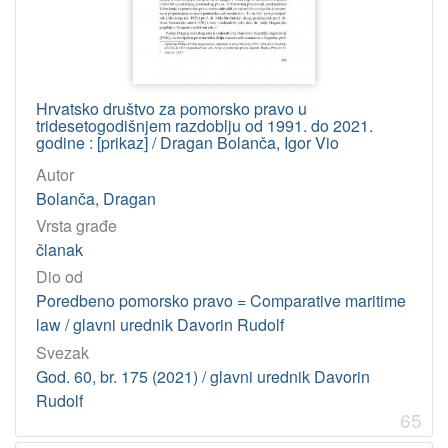
1
]
Jedinica
HAZU
Knjižnica (Zagreb)
381
Hrvatsko društvo za pomorsko pravo u
tridesetogodišnjem razdoblju od 1991. do 2021.
Jadranski zavod (Zagreb)
1
godine : [prikaz] / Dragan Bolanča, Igor Vio
Autor
Bolanča, Dragan
[
Vrsta građe
2
članak
]
Dio od
Godina
Poredbeno pomorsko pravo = Comparative maritime
1997
22
law / glavni urednik Davorin Rudolf
2007
21
Svezak
2011
21
God. 60, br. 175 (2021) / glavni urednik Davorin
2004
21
Rudolf
65
2005
20