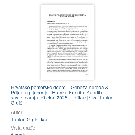
2010
19
2002
19
2003
19
2000
18
2006
17
2009
17
2012
16
2014
16
2008
14
2013
14
Hrvatsko pomorsko dobro – Geneza nereda &
Prijedlog rješenja : Branko Kundih, Kundih
2015
4
savjetovanja, Rijeka, 2025. : [prikaz] / Iva Tuhtan
Grgić
Autor
[
Tuhtan Grgić, Iva
1
6
Vrsta građe
]
članak