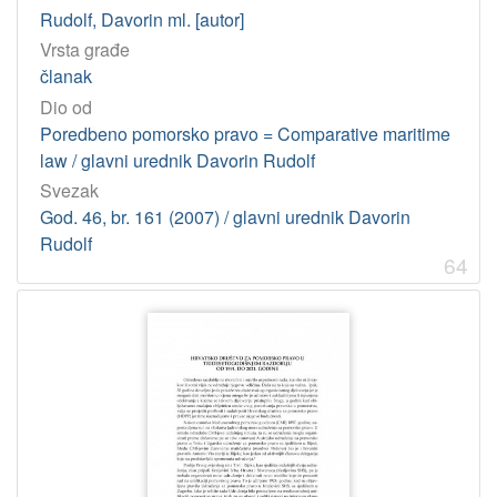
Rudolf, Davorin ml. [autor]
2
0
Vrsta građe
]
članak
Virtualne
Dio od
zbirke
Poredbeno pomorsko pravo = Comparative maritime
Pomorskopravna zbirka Jadranskog zavoda HAZU
373
law / glavni urednik Davorin Rudolf
Svezak
Vladimir-Đuro Degan - Zbirka knjiga i članaka
12
God. 46, br. 161 (2007) / glavni urednik Davorin
Rudolf
64
[
2
]
Tip
građe
tekst
460
[