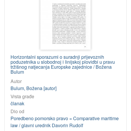
344.46 – Jurisdikcija (Pomorsko pravo)
2
341.63 – Međunarodna arbitraža
2
[
6
8
]
Horizontalni sporazumi o suradnji prijevoznih
korporativna
poduzetnika u slobodnoj i linijskoj plovidbi u pravu
tijela
tržišnog natjecanja Europske zajednice / Božena
Bulum
Vrhovni sud RH
39
Autor
Visoki trgovački sud RH
17
Bulum, Božena [autor]
Engleski prvostupanjski sud. Trgovački odjel
9
Vrsta građe
Engleski apelacijski sud (London) = Court of Appeal
5
članak
Trgovački sud (Split)
5
Dio od
Poredbeno pomorsko pravo = Comparative maritime
Dom lordova (London) = House of Lords
2
law / glavni urednik Davorin Rudolf
Upravni sud Republike Hrvatske
2