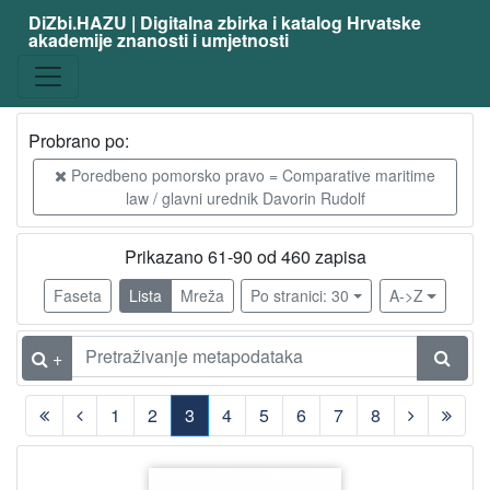
DiZbi.HAZU | Digitalna zbirka i katalog Hrvatske
akademije znanosti i umjetnosti
Građa
Digitalna i digitalizirana građa
460
Knjižnična građa
460
Probrano po:
Poredbeno pomorsko pravo = Comparative maritime
law / glavni urednik Davorin Rudolf
[
2
Prikazano 61-90 od 460 zapisa
]
Vrsta
Faseta
Lista
Mreža
Po stranici: 30
A->Z
građe
članak
460
+
1
2
3
4
5
6
7
8
[
1
(current)
]