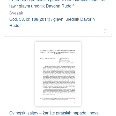
Kragić, Petar
7
law / glavni urednik Davorin Rudolf
Grabovac, Ivo
7
Svezak
Radionov, Nikoleta
6
God. 53, br. 168(2014) / glavni urednik Davorin
Rudolf
Vokić Žužul, Marina
6
61
Luttenberger, Axel
6
Vujasinović, Marula
6
[
1
3
9
]
UDK
347.79 – Pomorsko pravo
37
34(063) – Pravo: stručni skupovi
15
347.79 – Pomorsko pravo. Plovidbeni zakoni
8
Gvinejski zaljev – žarište piratskih napada i nova