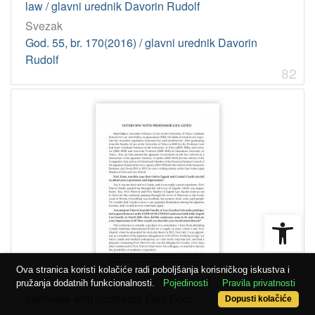
law / glavni urednik Davorin Rudolf
Svezak
God. 55, br. 170(2016) / glavni urednik Davorin
Rudolf
82
Open
Ova stranica koristi kolačiće radi poboljšanja korisničkog iskustva i
pružanja dodatnih funkcionalnosti.
Pojedinosti
Pravila privatnosti
Interview with professor Gen Goto
Dopusti kolačiće