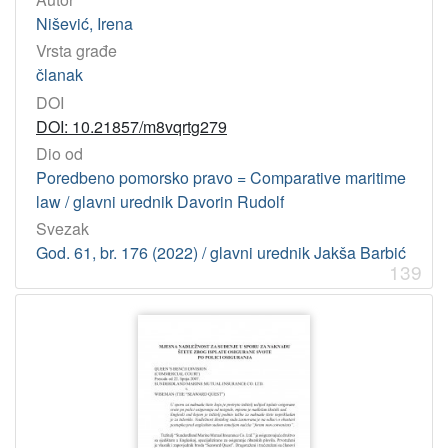
Nišević, Irena
Vrsta građe
članak
DOI
DOI: 10.21857/m8vqrtg279
Dio od
Poredbeno pomorsko pravo = Comparative maritime
law / glavni urednik Davorin Rudolf
Svezak
God. 61, br. 176 (2022) / glavni urednik Jakša Barbić
139