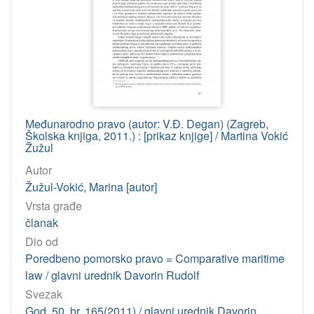
Međunarodno pravo (autor: V.Đ. Degan) (Zagreb,
Školska knjiga, 2011.) : [prikaz knjige] / Martina Vokić
Žužul
Autor
Žužul-Vokić, Marina [autor]
Vrsta građe
članak
Dio od
Poredbeno pomorsko pravo = Comparative maritime
law / glavni urednik Davorin Rudolf
Svezak
God. 50, br. 165(2011) / glavni urednik Davorin