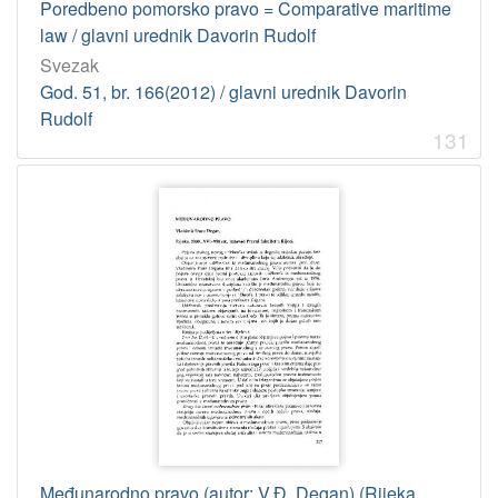
Poredbeno pomorsko pravo = Comparative maritime
law / glavni urednik Davorin Rudolf
Svezak
God. 51, br. 166(2012) / glavni urednik Davorin
Rudolf
131
Međunarodno pravo (autor: V.Đ. Degan) (Rijeka,