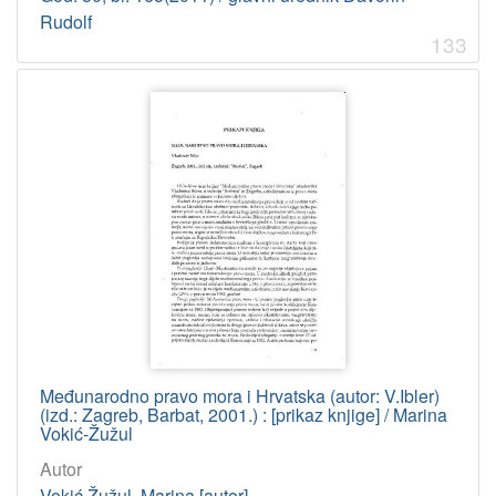
Rudolf
133
Međunarodno pravo mora i Hrvatska (autor: V.Ibler)
(izd.: Zagreb, Barbat, 2001.) : [prikaz knjige] / Marina
Vokić-Žužul
Autor
Vokić Žužul, Marina [autor]