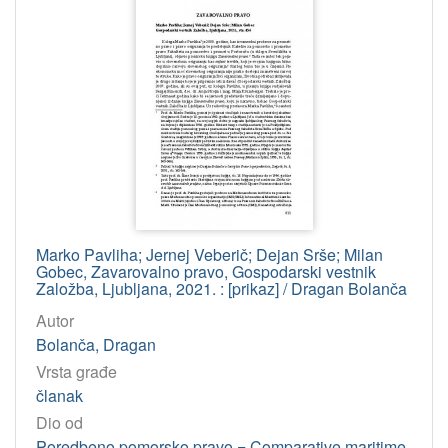
Osobe
Skorupan Wolff, Vesna
124
Marin, Jasenko
42
Ćorić, Dorotea
25
Padovan, Adriana Vincenca
24
Bulum, Božena
18
Mudrić, Mišo
13
Degan, Vladimir-Đuro
12
Pinjo, Dino
11
Marko Pavliha; Jernej Veberič; Dejan Srše; Milan
Gobec, Zavarovalno pravo, Gospodarski vestnik
Tasić, Zoran
11
Založba, Ljubljana, 2021. : [prikaz] / Dragan Bolanča
Bolanča, Dragan
10
Autor
Petrinović, Ranka
9
Bolanča, Dragan
Pejović, Časlav
9
Vrsta građe
članak
Amižić Jelovčić, Petra
8
Dio od
Oršulić, Ivana
7
Poredbeno pomorsko pravo = Comparative maritime