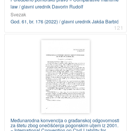
Kragić, Petar
7
law / glavni urednik Davorin Rudolf
Grabovac, Ivo
7
Svezak
Vokić Žužul, Marina
6
God. 61, br. 176 (2022) / glavni urednik Jakša Barbić
121
Luttenberger, Axel
6
Vujasinović, Marula
6
Barić-Punda, Vesna
6
[
1
3
9
]
UDK
347.79 – Pomorsko pravo
37
34(063) – Pravo: stručni skupovi
15
Međunarodna konvencija o građanskoj odgovornosti
347.79 – Pomorsko pravo. Plovidbeni zakoni
8
za štetu zbog onečišćenja pogonskim uljem iz 2001.
= International Convention on Civil Liability for