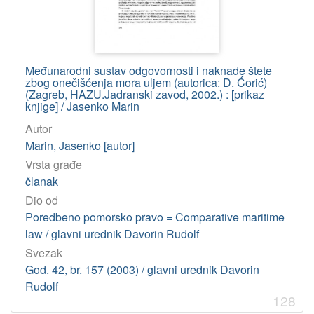
Međunarodni sustav odgovornosti i naknade štete
zbog onečišćenja mora uljem (autorica: D. Ćorić)
(Zagreb, HAZU.Jadranski zavod, 2002.) : [prikaz
knjige] / Jasenko Marin
Autor
Marin, Jasenko [autor]
Vrsta građe
članak
Dio od
Poredbeno pomorsko pravo = Comparative maritime
law / glavni urednik Davorin Rudolf
Svezak
God. 42, br. 157 (2003) / glavni urednik Davorin
Rudolf
128