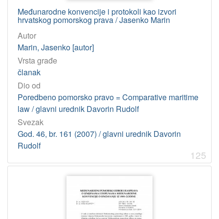
1
Međunarodne konvencije i protokoli kao izvori
]
hrvatskog pomorskog prava / Jasenko Marin
Jedinica
Autor
HAZU
Marin, Jasenko [autor]
Knjižnica (Zagreb)
381
Vrsta građe
Jadranski zavod (Zagreb)
1
članak
Dio od
Poredbeno pomorsko pravo = Comparative maritime
[
law / glavni urednik Davorin Rudolf
2
Svezak
]
God. 46, br. 161 (2007) / glavni urednik Davorin
Godina
Rudolf
1997
22
125
2007
21
2011
21
2004
21
2005
20