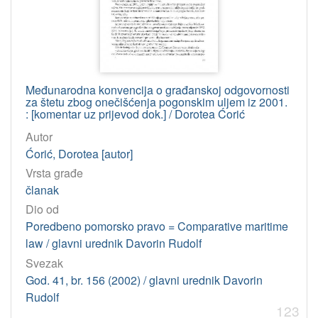
344.46 – Jurisdikcija (Pomorsko pravo)
2
341.63 – Međunarodna arbitraža
2
[
Međunarodna konvencija o građanskoj odgovornosti
6
za štetu zbog onečišćenja pogonskim uljem iz 2001.
8
: [komentar uz prijevod dok.] / Dorotea Ćorić
]
Autor
korporativna
Ćorić, Dorotea [autor]
tijela
Vrsta građe
Vrhovni sud RH
39
članak
Visoki trgovački sud RH
17
Dio od
Engleski prvostupanjski sud. Trgovački odjel
9
Poredbeno pomorsko pravo = Comparative maritime
law / glavni urednik Davorin Rudolf
Engleski apelacijski sud (London) = Court of Appeal
5
Svezak
Trgovački sud (Split)
5
God. 41, br. 156 (2002) / glavni urednik Davorin
Upravni sud Republike Hrvatske
2
Rudolf
Ustavni sud RH
2
123