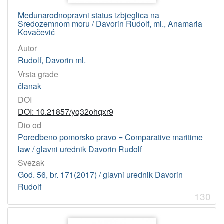
Međunarodnopravni status izbjeglica na
Sredozemnom moru / Davorin Rudolf, ml., Anamaria
Kovačević
Autor
Rudolf, Davorin ml.
Vrsta građe
članak
DOI
DOI: 10.21857/yq32ohqxr9
Dio od
Poredbeno pomorsko pravo = Comparative maritime
law / glavni urednik Davorin Rudolf
Svezak
God. 56, br. 171(2017) / glavni urednik Davorin
Rudolf
130