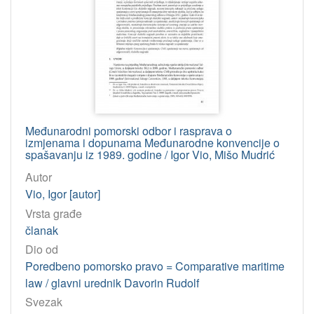
2010
19
2002
19
2003
19
2000
18
2006
17
2009
17
Međunarodni pomorski odbor i rasprava o
2012
16
izmjenama i dopunama Međunarodne konvencije o
2014
16
spašavanju iz 1989. godine / Igor Vio, Mišo Mudrić
2008
14
Autor
Vio, Igor [autor]
2013
14
Vrsta građe
2015
4
članak
Dio od
[
Poredbeno pomorsko pravo = Comparative maritime
1
law / glavni urednik Davorin Rudolf
6
Svezak
]