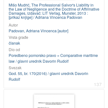
Mišo Mudrić, The Professional Salvor's Liability in
the Law of Negligence and the Doctrine of Affirmative
Damages, izdavač: LIT Verlag, Munster, 2013 :
[prikaz knjige] / Adriana Vincenca Padovan
Autor
Padovan, Adriana Vincenca [autor]
Vrsta građe
članak
Dio od
Poredbeno pomorsko pravo = Comparative maritime
law / glavni urednik Davorin Rudolf
Svezak
God. 55, br. 170(2016) / glavni urednik Davorin
Rudolf
137