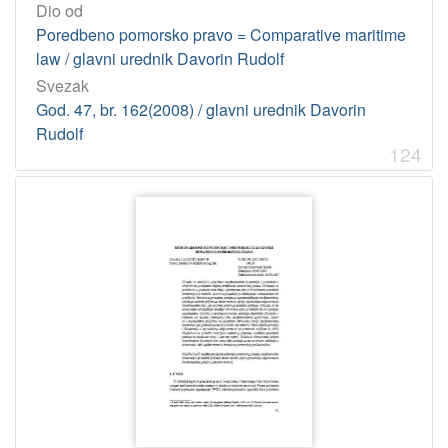
Dio od
2
Poredbeno pomorsko pravo = Comparative maritime
0
law / glavni urednik Davorin Rudolf
]
Svezak
Virtualne
God. 47, br. 162(2008) / glavni urednik Davorin
zbirke
Rudolf
Pomorskopravna zbirka Jadranskog zavoda HAZU
373
124
Vladimir-Đuro Degan - Zbirka knjiga i članaka
12
[
2
]
Tip
građe
tekst
460
[