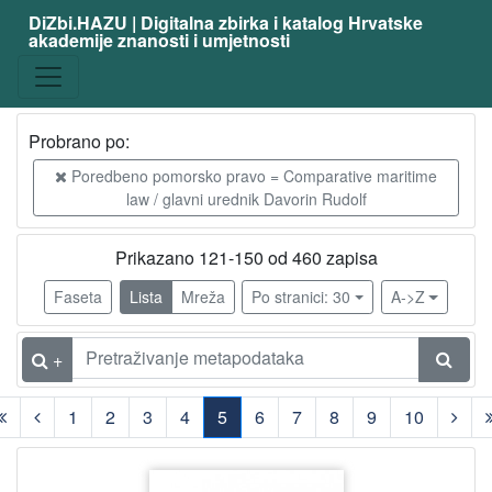
DiZbi.HAZU | Digitalna zbirka i katalog Hrvatske
akademije znanosti i umjetnosti
Građa
Digitalna i digitalizirana građa
460
Knjižnična građa
460
Probrano po:
Poredbeno pomorsko pravo = Comparative maritime
law / glavni urednik Davorin Rudolf
[
2
Prikazano 121-150 od 460 zapisa
]
Vrsta
Faseta
Lista
Mreža
Po stranici: 30
A->Z
građe
članak
460
+
1
2
3
4
5
6
7
8
9
10
[
1
(current)
]