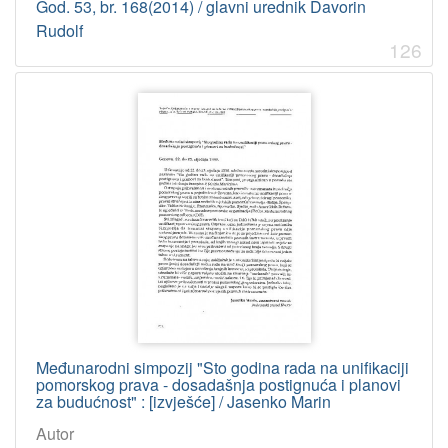
God. 53, br. 168(2014) / glavni urednik Davorin
Licencije
Rudolf
126
InC
460
[
1
]
Međunarodni simpozij "Sto godina rada na unifikaciji
pomorskog prava - dosadašnja postignuća i planovi
za budućnost" : [izvješće] / Jasenko Marin
Autor