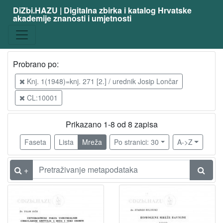
DiZbi.HAZU | Digitalna zbirka i katalog Hrvatske
akademije znanosti i umjetnosti
Građa
Digitalna i digitalizirana građa
8
Knjižnična građa
8
Probrano po:
Knj. 1(1948)=knj. 271 [2.] / urednik Josip Lončar
[
CL:10001
2
]
Prikazano 1-8 od 8 zapisa
Vrsta
Faseta
Lista
Mreža
Po stranici: 30
A->Z
građe
članak
8
+
[
1
]