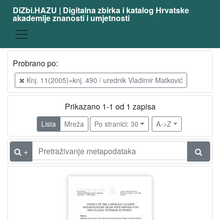
DiZbi.HAZU | Digitalna zbirka i katalog Hrvatske
akademije znanosti i umjetnosti
Probrano po:
Knj. 11(2005)=knj. 490 / urednik Vladimir Matković
Prikazano 1-1 od 1 zapisa
Lista
Mreža
Po stranici: 30
A->Z
+