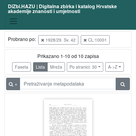
DiZbi.HAZU | Digitalna zbirka i katalog Hrvatske
akademije znanosti i umjetnosti
Građa
Digitalna i digitalizirana građa
10
Knjižnična građa
10
Probrano po:
1928/29. Sv. 42
CL:10001
Prikazano 1-10 od 10 zapisa
[
2
Faseta
Lista
Mreža
Po stranici: 30
A->Z
]
Vrsta
+
građe
članak
10
[
1
]