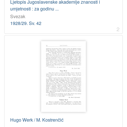
Ljetopis Jugoslavenske akademije znanosti i
umjetnosti : za godinu ...
[
1
Svezak
]
1928/29. Sv. 42
2
Licencije
PDM
10
[
1
]
Hugo Werk / M. Kostrenčić