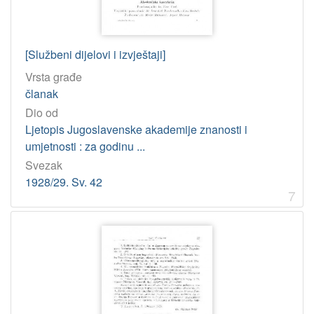
[Službeni dijelovi i izvještaji]
Vrsta građe
članak
Dio od
Ljetopis Jugoslavenske akademije znanosti i
umjetnosti : za godinu ...
Svezak
1928/29. Sv. 42
7