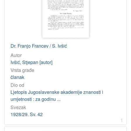
Osobe
Frangeš Mihanović, Robert
2
Maretić, Tomislav
2
Musić, August
1
Ivšić, Stjepan
1
Šišić, Ferdo
1
Dr. Franjo Francev / S. Ivšić
Kostrenčić, Marko
1
Autor
Ivšić, Stjepan [autor]
Pilar, Martin
1
Vrsta građe
članak
[
Dio od
7
Ljetopis Jugoslavenske akademije znanosti i
]
umjetnosti : za godinu ...
UDK
Svezak
061.12
1
1928/29. Sv. 42
1
061.12(047) – Akademije: izvješća
1
82-5 – Govorništvo
1