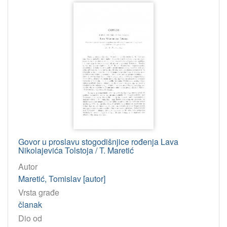
81'374.82 – Rječnici (višejezični)
1
[
4
]
Tip
građe
tekst
10
Govor u proslavu stogodišnjice rođenja Lava
[
Nikolajevića Tolstoja / T. Maretić
1
Autor
]
Maretić, Tomislav [autor]
Jedinica
Vrsta građe
HAZU
članak
Knjižnica (Zagreb)
10
Dio od