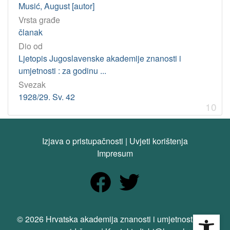
Musić, August [autor]
Vrsta građe
članak
Dio od
Ljetopis Jugoslavenske akademije znanosti i
umjetnosti : za godinu ...
Svezak
1928/29. Sv. 42
10
Izjava o pristupačnosti
|
Uvjeti korištenja
Impresum
Open
© 2026 Hrvatska akademija znanosti i umjetnosti. Sva