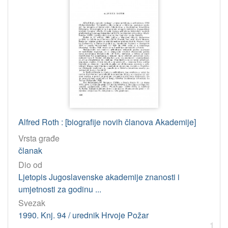
Osobe
Herak, Milan
2
Maroević, Tonko
1
Ciban, Ljiljanka
1
Krapac, Davor
1
Boban, Ljubo
1
Frangeš, Ivo
1
Sirotković, Hodimir
1
Alfred Roth : [biografije novih članova Akademije]
Milićević, Nikola
1
Vrsta građe
Margetić, Lujo
1
članak
Šimunović, Petar
1
Dio od
Gušić, Ivan
1
Ljetopis Jugoslavenske akademije znanosti i
Kranjec, Velimir
1
umjetnosti za godinu ...
Svezak
1990. Knj. 94 / urednik Hrvoje Požar
[
1