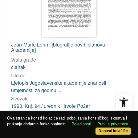
Jean-Marie Lehn : [biografije novih članova
Akademije]
Vrsta građe
članak
Dio od
Ljetopis Jugoslavenske akademije znanosti i
umjetnosti za godinu ...
Open
Svezak
1990. Knj. 94 / urednik Hrvoje Požar
26
Ova stranica koristi kolačiće radi poboljšanja korisničkog iskustva i
pružanja dodatnih funkcionalnosti.
Pojedinosti
Pravila privatnosti
Dopusti kolačiće