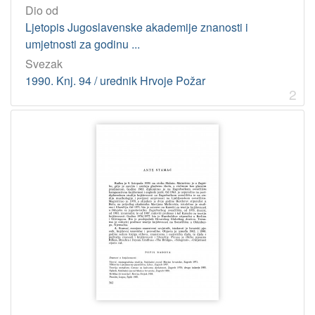
[
Dio od
1
Ljetopis Jugoslavenske akademije znanosti i
]
umjetnosti za godinu ...
Jedinica
Svezak
HAZU
1990. Knj. 94 / urednik Hrvoje Požar
2
Knjižnica (Zagreb)
69
[
1
]
Licencije
InC
69
[
1
]