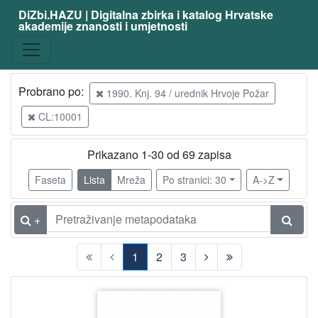
DiZbi.HAZU | Digitalna zbirka i katalog Hrvatske
akademije znanosti i umjetnosti
Građa
Digitalna i digitalizirana građa
69
Knjižnična građa
69
Probrano po:
1990. Knj. 94 / urednik Hrvoje Požar
CL:10001
[
2
Prikazano 1-30 od 69 zapisa
]
Faseta
Lista
Mreža
Po stranici: 30
A->Z
Vrsta
građe
+
članak
69
1
2
3
[
(current)
1
]