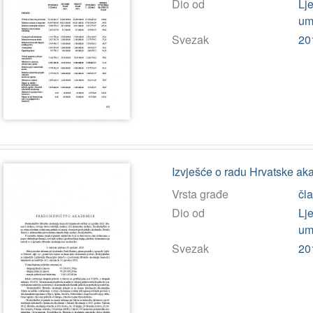
Dio od
Lj
umj
Svezak
20
Izvješće o radu Hrvatske aka
Vrsta građe
čl
Dio od
Lj
umj
Svezak
20