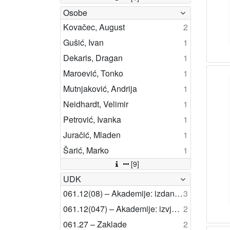
Osobe
Kovačec, August
2
Gušić, Ivan
1
Dekaris, Dragan
1
Maroević, Tonko
1
Mutnjaković, Andrija
1
Neidhardt, Velimir
1
Petrović, Ivanka
1
Juračić, Mladen
1
Šarić, Marko
1
[9]
UDK
061.12(08) – Akademije: izdanja, nizovi
3
061.12(047) – Akademije: izvješća
2
061.27 – Zaklade
2