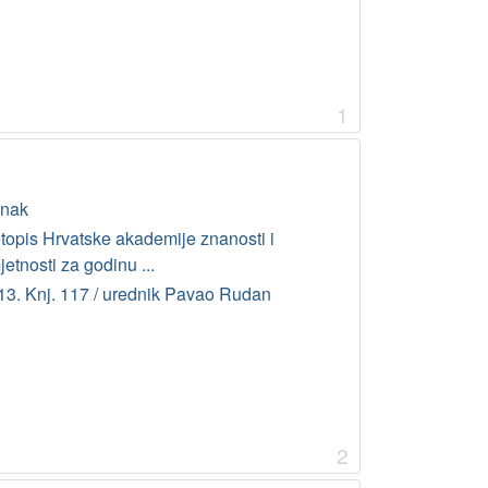
1
anak
etopis Hrvatske akademije znanosti i
etnosti za godinu ...
13. Knj. 117 / urednik Pavao Rudan
2