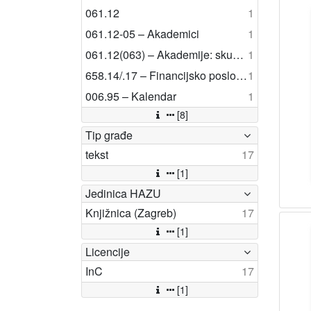
061.12
1
061.12-05 – Akademici
1
061.12(063) – Akademije: skupštine i sjednice
1
658.14/.17 – Financijsko poslovanje
1
006.95 – Kalendar
1
[8]
Tip građe
tekst
17
[1]
Jedinica HAZU
Knjižnica (Zagreb)
17
[1]
Licencije
InC
17
[1]