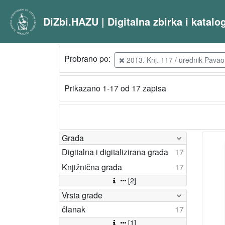
DiZbi.HAZU | Digitalna zbirka i katal
Probrano po:
2013. Knj. 117 / urednik Pava
Prikazano 1-17 od 17 zapisa
Građa
Digitalna i digitalizirana građa
17
Knjižnična građa
17
[2]
Vrsta građe
članak
17
[1]