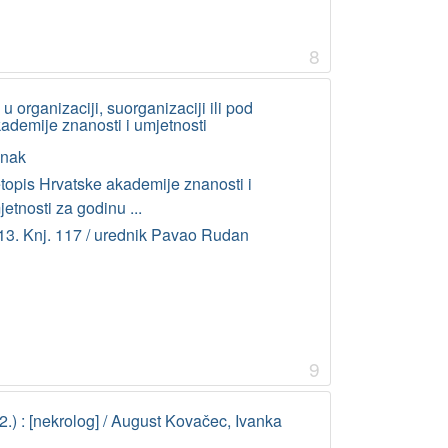
8
 organizaciji, suorganizaciji ili pod
ademije znanosti i umjetnosti
anak
etopis Hrvatske akademije znanosti i
etnosti za godinu ...
13. Knj. 117 / urednik Pavao Rudan
9
.) : [nekrolog] / August Kovačec, Ivanka