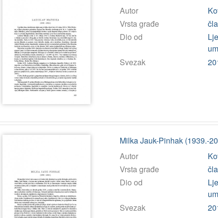
Autor
Ko
Vrsta građe
čl
Dio od
Lj
umj
Svezak
20
Milka Jauk-Pinhak (1939.-201
Autor
Ko
Vrsta građe
čl
Dio od
Lj
umj
Svezak
20