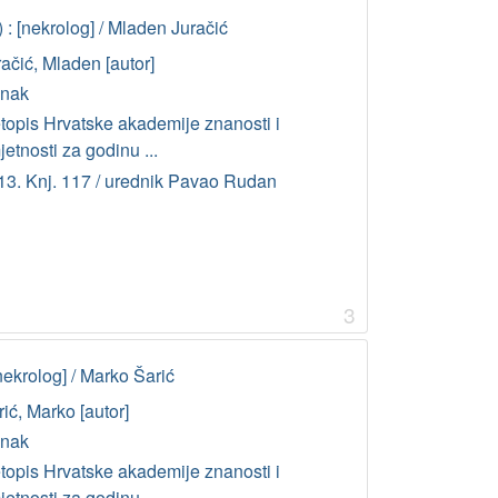
: [nekrolog] / Mladen Juračić
ačić, Mladen [autor]
anak
etopis Hrvatske akademije znanosti i
etnosti za godinu ...
13. Knj. 117 / urednik Pavao Rudan
3
nekrolog] / Marko Šarić
ić, Marko [autor]
anak
etopis Hrvatske akademije znanosti i
etnosti za godinu ...