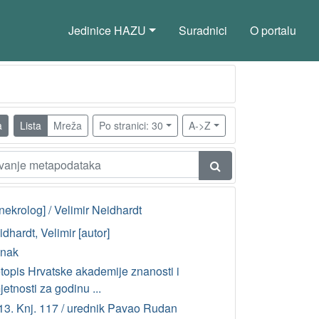
Jedinice HAZU
Suradnici
O portalu
a
Lista
Mreža
Po stranici: 30
A->Z
nekrolog] / Velimir Neidhardt
dhardt, Velimir [autor]
anak
etopis Hrvatske akademije znanosti i
etnosti za godinu ...
13. Knj. 117 / urednik Pavao Rudan