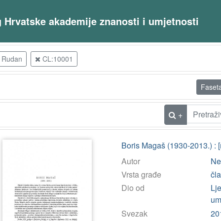
og Hrvatske akademije znanosti i umjetnosti
o Rudan
CL:10001
Faset
+
Boris Magaš (1930-2013.) : [
Autor
Nei
Vrsta građe
čl
Dio od
Lj
umj
Svezak
20