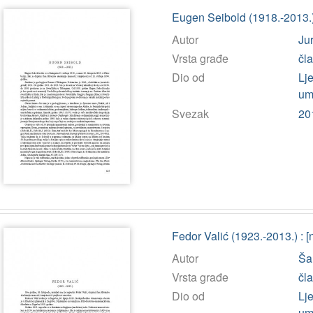
Eugen Seibold (1918.-2013.) 
Autor
Jur
Vrsta građe
čl
Dio od
Lj
umj
Svezak
20
Fedor Valić (1923.-2013.) : [
Autor
Šar
Vrsta građe
čl
Dio od
Lj
umj