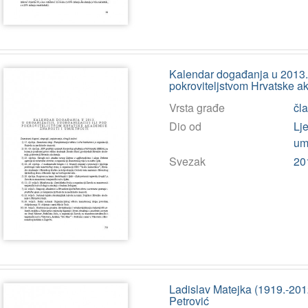
Kalendar događanja u 2013. u
pokroviteljstvom Hrvatske ak
Vrsta građe
čl
Dio od
Lj
umj
Svezak
20
Ladislav Matejka (1919.-2012
Petrović