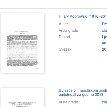
Hilary Koprowski (1916.-2013
Autor
De
Vrsta građe
čl
Dio od
Lj
umj
Svezak
20
Izvješće o financijskom pos
umjetnosti za godinu 2013. :
Vrsta građe
čl