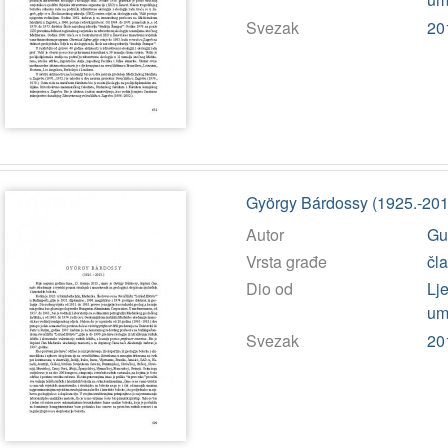
Svezak
20
György Bárdossy (1925.-2013.
Autor
Guš
Vrsta građe
čl
Dio od
Lj
umj
Svezak
20