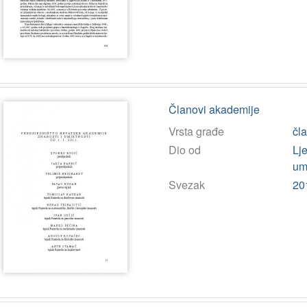
Članovi akademije
Vrsta građe
čl
Dio od
Lj
umj
Svezak
20