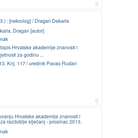
5
.) : [nekrolog] / Dragan Dekaris
karis, Dragan [autor]
anak
etopis Hrvatske akademije znanosti i
etnosti za godinu ...
13. Knj. 117 / urednik Pavao Rudan
6
lovanju Hrvatske akademije znanosti i
 za razdoblje siječanj - prosinac 2013.
anak