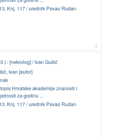
13. Knj. 117 / urednik Pavao Rudan
4
) : [nekrolog] / Ivan Gušić
ić, Ivan [autor]
anak
etopis Hrvatske akademije znanosti i
etnosti za godinu ...
13. Knj. 117 / urednik Pavao Rudan