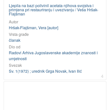
Ljepila na bazi polivinil acetata njihova svojstva i
primjena pri restauriranju i uvezivanju / Veša Hršak-
Flajšman
Autor
Hršak-Flajšman, Vera [autor]
Vrsta građe
članak
Dio od
Radovi Arhiva Jugoslavenske akademije znanosti i
umjetnosti
Svezak
Sv. 1(1972) ; urednik Grga Novak, Ivan Ilić
4