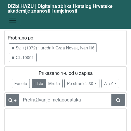
DiZbi.HAZU | Digitalna zbirka i katalog Hrvatske
akademije znanosti i umjetnosti
Građa
Knjižnična građa
6
Probrano po:
[
Sv. 1(1972) ; urednik Grga Novak, Ivan Ilić
1
CL:10001
]
Vrsta
Prikazano 1-6 od 6 zapisa
građe
članak
6
Faseta
Lista
Mreža
Po stranici: 30
A->Z
+
[
1
]
Osobe