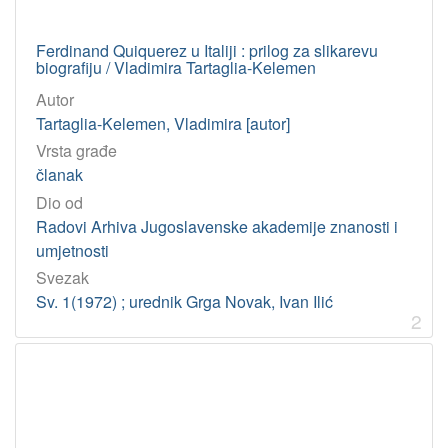
Jedinica
HAZU
Ferdinand Quiquerez u Italiji : prilog za slikarevu
Knjižnica (Zagreb)
6
biografiju / Vladimira Tartaglia-Kelemen
Autor
Tartaglia-Kelemen, Vladimira [autor]
[
Vrsta građe
1
]
članak
Dio od
Radovi Arhiva Jugoslavenske akademije znanosti i
umjetnosti
Svezak
Sv. 1(1972) ; urednik Grga Novak, Ivan Ilić
2