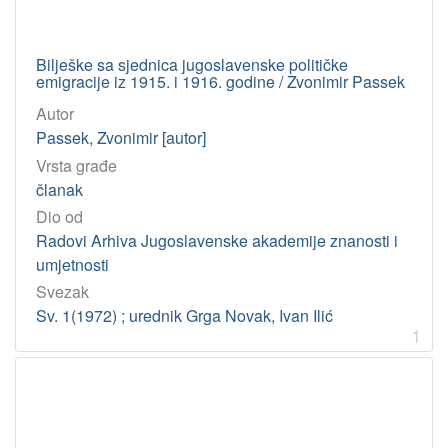
Passek, Zvonimir
2
Novak-Sambrailo, Maja
1
Bilješke sa sjednica jugoslavenske političke
Baričević, Doris
1
emigracije iz 1915. i 1916. godine / Zvonimir Passek
Tartaglia-Kelemen, Vladimira
1
Autor
Hršak-Flajšman, Vera
1
Passek, Zvonimir [autor]
Vrsta građe
članak
[
Dio od
5
]
Radovi Arhiva Jugoslavenske akademije znanosti i
umjetnosti
Tip
građe
Svezak
Sv. 1(1972) ; urednik Grga Novak, Ivan Ilić
tekst
6
1
[
1
]