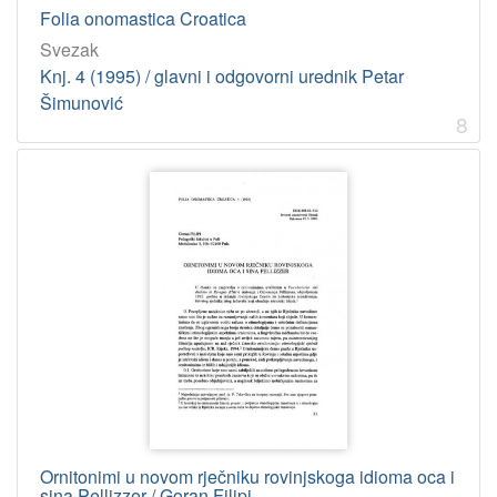
Folia onomastica Croatica
Svezak
Knj. 4 (1995) / glavni i odgovorni urednik Petar
Šimunović
8
Ornitonimi u novom rječniku rovinjskoga idioma oca i
sina Pellizzer / Goran Filipi