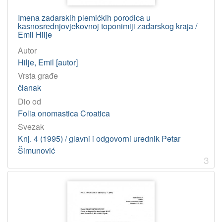
Imena zadarskih plemićkih porodica u
kasnosrednjovjekovnoj toponimiji zadarskog kraja /
Emil Hilje
Autor
Hilje, Emil [autor]
Vrsta građe
članak
Dio od
Folia onomastica Croatica
Svezak
Knj. 4 (1995) / glavni i odgovorni urednik Petar
Šimunović
3