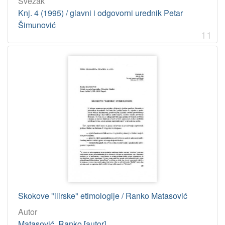
Svezak
Knj. 4 (1995) / glavni i odgovorni urednik Petar
Šimunović
11
Skokove "ilirske" etimologije / Ranko Matasović
Autor
Matasović, Ranko [autor]