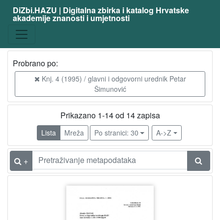
DiZbi.HAZU | Digitalna zbirka i katalog Hrvatske
akademije znanosti i umjetnosti
Probrano po:
Knj. 4 (1995) / glavni i odgovorni urednik Petar
Šimunović
Prikazano 1-14 od 14 zapisa
Lista
Mreža
Po stranici: 30
A->Z
+