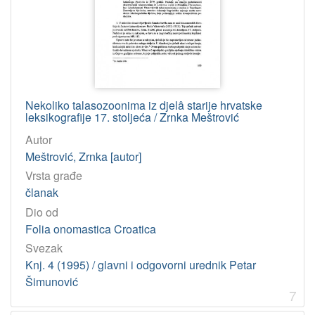
Nekoliko talasozoonima iz djelâ starije hrvatske
leksikografije 17. stoljeća / Zrnka Meštrović
Autor
Meštrović, Zrnka [autor]
Vrsta građe
članak
Dio od
Folia onomastica Croatica
Svezak
Knj. 4 (1995) / glavni i odgovorni urednik Petar
Šimunović
7