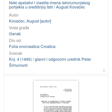
Neki apelativi i vlastita imena istrorumunjskog
porijekla u središnjoj Istri / August Kovačec
Autor
Kovačec, August [autor]
Vrsta građe
članak
Dio od
Folia onomastica Croatica
Svezak
Knj. 4 (1995) / glavni i odgovorni urednik Petar
Šimunović
6