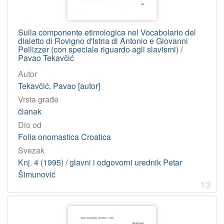
Sulla componente etimologica nel Vocabolario del
dialetto di Rovigno d'Istria di Antonio e Giovanni
Pellizzer (con speciale riguardo agli slavismi) /
Pavao Tekavčić
Autor
Tekavčić, Pavao [autor]
Vrsta građe
članak
Dio od
Folia onomastica Croatica
Svezak
Knj. 4 (1995) / glavni i odgovorni urednik Petar
Šimunović
13