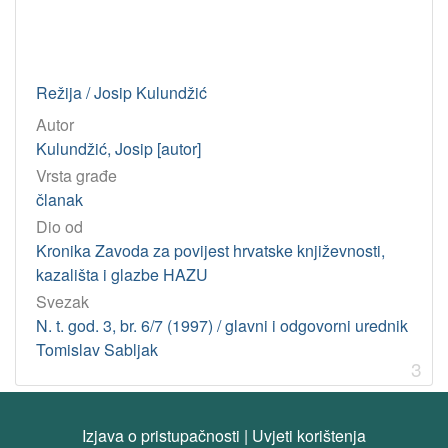
Režija / Josip Kulundžić
Autor
Kulundžić, Josip [autor]
Vrsta građe
članak
Dio od
Kronika Zavoda za povijest hrvatske književnosti,
kazališta i glazbe HAZU
Svezak
N. t. god. 3, br. 6/7 (1997) / glavni i odgovorni urednik
Tomislav Sabljak
3
Izjava o pristupačnosti
|
Uvjeti korištenja