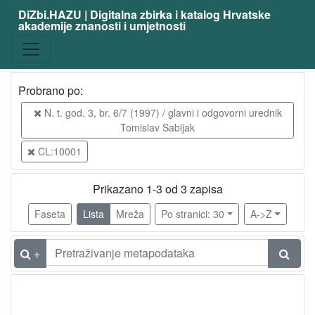
DiZbi.HAZU | Digitalna zbirka i katalog Hrvatske
akademije znanosti i umjetnosti
Građa
Knjižnična građa
3
Probrano po:
N. t. god. 3, br. 6/7 (1997) / glavni i odgovorni urednik
[
Tomislav Sabljak
1
]
CL:10001
Vrsta
građe
Prikazano 1-3 od 3 zapisa
članak
3
Faseta
Lista
Mreža
Po stranici: 30
A->Z
[
+
1
]
Osobe