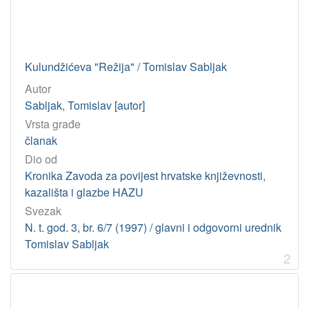
[
1
]
Kulundžićeva "Režija" / Tomislav Sabljak
Jedinica
Autor
HAZU
Sabljak, Tomislav [autor]
Knjižnica (Zagreb)
3
Vrsta građe
članak
Dio od
[
Kronika Zavoda za povijest hrvatske književnosti,
1
kazališta i glazbe HAZU
]
Svezak
N. t. god. 3, br. 6/7 (1997) / glavni i odgovorni urednik
Tomislav Sabljak
2