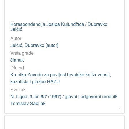
Sabljak, Tomislav
1
Kulundžić, Josip
1
Jelčić, Dubravko
1
Korespondencija Josipa Kulundžića / Dubravko
Jelčić
Autor
[
Jelčić, Dubravko [autor]
3
]
Vrsta građe
UDK
članak
821.163.42-6 – Hrvatska književnost: pisma
1
Dio od
Kronika Zavoda za povijest hrvatske književnosti,
kazališta i glazbe HAZU
[
Svezak
1
N. t. god. 3, br. 6/7 (1997) / glavni i odgovorni urednik
]
Tomislav Sabljak
Tip
1
građe
tekst
3