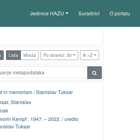
Jedinice HAZU
Suradnici
O portalu
a
Lista
Mreža
Po stranici: 30
A->Z
f in memoriam / Stanislav Tuksar
sar, Stanislav
anak
vorin Kempf : 1947. – 2022. / uredio
anislav Tuksar