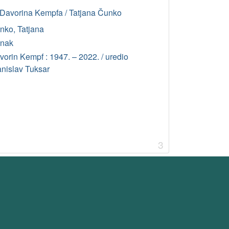
a Davorina Kempfa / Tatjana Čunko
nko, Tatjana
anak
vorin Kempf : 1947. – 2022. / uredio
anislav Tuksar
3