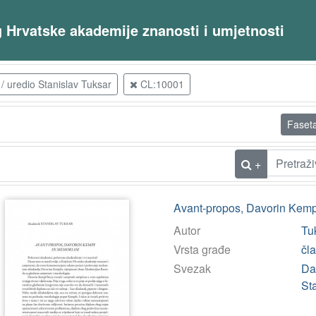
og Hrvatske akademije znanosti i umjetnosti
/ uredio Stanislav Tuksar
CL:10001
Faset
+
Avant-propos, Davorin Kemp
Autor
Tuk
Vrsta građe
čl
Svezak
Da
St