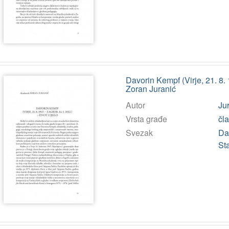
Davorin Kempf (Virje, 21. 8. 1
Zoran Juranić
Autor
Ju
Vrsta građe
čl
Svezak
Da
St