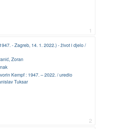
1
947. - Zagreb, 14. 1. 2022.) - život i djelo /
ranić, Zoran
anak
vorin Kempf : 1947. – 2022. / uredio
anislav Tuksar
2