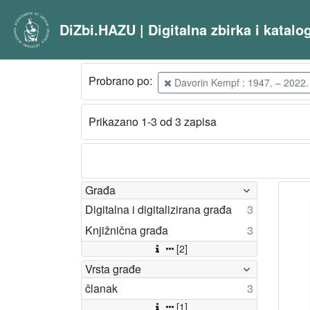
DiZbi.HAZU | Digitalna zbirka i katal
Probrano po:
Davorin Kempf : 1947. – 2022. 
Prikazano 1-3 od 3 zapisa
Građa
Digitalna i digitalizirana građa
3
Knjižnična građa
3
[2]
Vrsta građe
članak
3
[1]