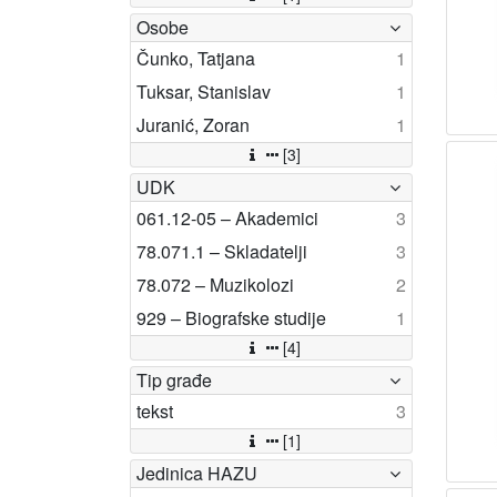
Osobe
Čunko, Tatjana
1
Tuksar, Stanislav
1
Juranić, Zoran
1
[3]
UDK
061.12-05 – Akademici
3
78.071.1 – Skladatelji
3
78.072 – Muzikolozi
2
929 – Biografske studije
1
[4]
Tip građe
tekst
3
[1]
Jedinica HAZU