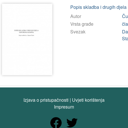
Popis skladba i drugih djel
Autor
Ču
Vrsta građe
čl
Svezak
Da
St
Izjava o pristupačnosti
|
Uvjeti korištenja
Impresum