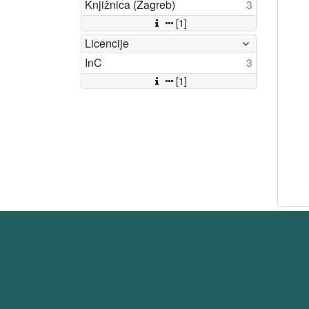
Knjižnica (Zagreb)
3
[1]
Licencije
InC
3
[1]