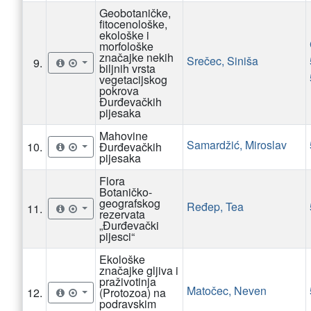
Geobotaničke,
fitocenološke,
ekološke i
morfološke
značajke nekih
Srečec, Siniša
9.
biljnih vrsta
vegetacijskog
pokrova
Đurđevačkih
pijesaka
Mahovine
Samardžić, Miroslav
10.
Đurđevačkih
pijesaka
Flora
Botaničko-
geografskog
Ređep, Tea
11.
rezervata
„Đurđevački
pijesci“
Ekološke
značajke gljiva i
praživotinja
Matočec, Neven
12.
(Protozoa) na
podravskim