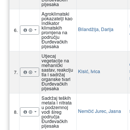
pijesaka
Agroklimatski
pokazatelji kao
indikator
klimatskih
Bilandžija, Darija
6.
promjena na
području
Đurđevačkih
pijesaka
Utjecaj
vegetacije na
mehanički
sastav, reakciju
Kisić, Ivica
7.
tla i sadržaj
organske tvari
Đurđevačkih
pijesaka
Sadržaj teških
metala i nitrata
u podzemnoj
Nemčić Jurec, Jasna
8.
vodi šireg
područja
Đurđevačkih
pijesaka