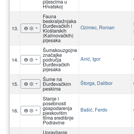
pijescima u
Hrvatskoj
Fauna
beskralježnjaka
Đurđevačkih i
Ozimec, Roman
13.
Kloštarskih
(Kalinovačkih)
pijesaka
Šumskouzgojne
značajke
Anić, Igor
14.
područja
Đurđevačkih
pijesaka
Šume na
Štorga, Dalibor
15.
Đurđevačkim
peskima
Stanje i
posebnosti
gospodarenja
Bašić, Ferdo
16.
pjeskovitim
tlima središnje
Podravine
Upravljanje