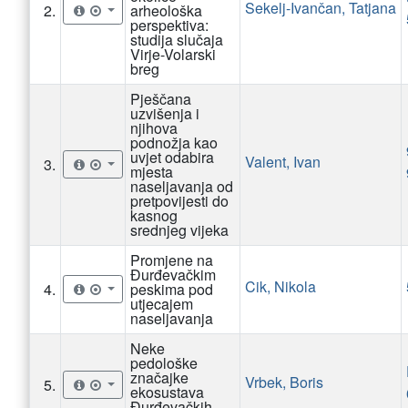
Sekelj-Ivančan, Tatjana
2.
arheološka
perspektiva:
studija slučaja
Virje-Volarski
breg
Pješčana
uzvišenja i
njihova
podnožja kao
uvjet odabira
Valent, Ivan
3.
mjesta
naseljavanja od
pretpovijesti do
kasnog
srednjeg vijeka
Promjene na
Đurđevačkim
Cik, Nikola
4.
peskima pod
utjecajem
naseljavanja
Neke
pedološke
značajke
Vrbek, Boris
5.
ekosustava
Đurđevačkih