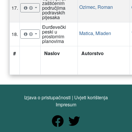
zaštićenim
Ozimec, Roman
17.
područjima
podravskih
pijesaka
Đurđevečki
peski u
Matica, Mladen
18.
prostornim
planovima
#
Naslov
Autorstvo
Izjava o pristupačnosti
|
Uvjeti korištenja
Impresum