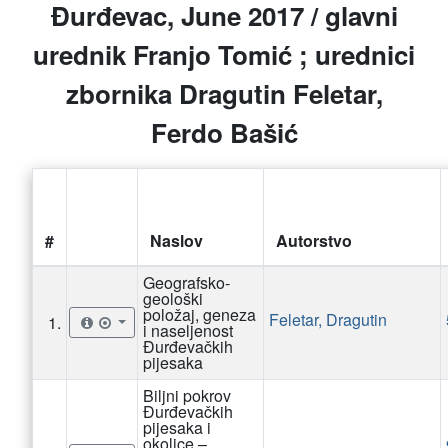
Đurđevac, June 2017 / glavni
urednik Franjo Tomić ; urednici
zbornika Dragutin Feletar,
Ferdo Bašić
#
Naslov
Autorstvo
Geografsko-
geološki
položaj, geneza
Feletar, Dragutin
1.
i naseljenost
Đurđevačkih
pijesaka
Biljni pokrov
Đurđevačkih
pijesaka i
okolice –