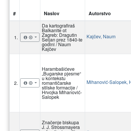
#
Naslov
Autorstvo
Da kartografiraš
Balkanite ot
Zagreb: Dragutin
Kajčev, Naum
1.
Seljan prez 1840-te
godini / Naum
Kajčev
Harambašićeve
„Bugarske pjesme“
u kontekstu
Mihanović-Salopek, 
2.
romantičarske
stilske formacije /
Hrvojka Mihanović-
Salopek
Značenje biskupa
J. J. Strossmayera