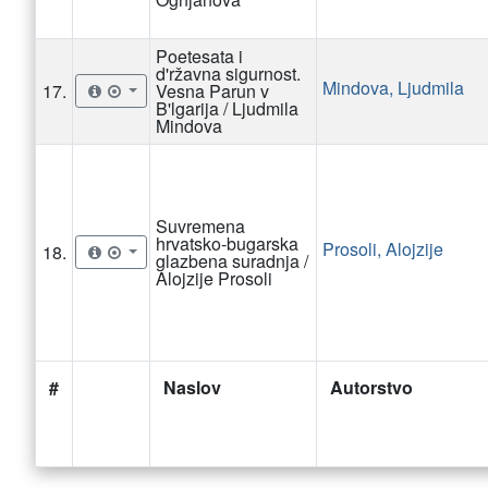
Poetesata i
d'ržavna sigurnost.
Mindova, Ljudmila
17.
Vesna Parun v
B'lgarija / Ljudmila
Mindova
Suvremena
hrvatsko-bugarska
Prosoli, Alojzije
18.
glazbena suradnja /
Alojzije Prosoli
#
Naslov
Autorstvo