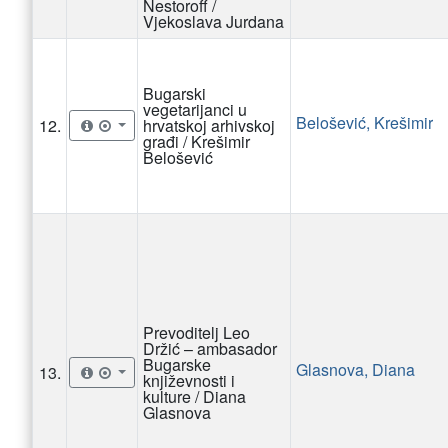
Nestoroff /
Vjekoslava Jurdana
Bugarski
vegetarijanci u
Belošević, Krešimir
12.
hrvatskoj arhivskoj
građi / Krešimir
Belošević
Prevoditelj Leo
Držić – ambasador
Bugarske
Glasnova, Diana
13.
književnosti i
kulture / Diana
Glasnova