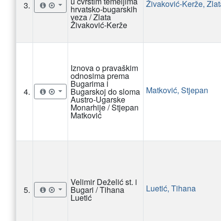
u čvrstim temeljima
Živaković-Kerže, Zlat
3.
hrvatsko-bugarskih
veza / Zlata
Živaković-Kerže
Iznova o pravaškim
odnosima prema
Bugarima i
Matković, Stjepan
4.
Bugarskoj do sloma
Austro-Ugarske
Monarhije / Stjepan
Matković
Velimir Deželić st. i
Luetić, Tihana
5.
Bugari / Tihana
Luetić