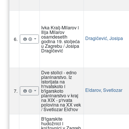
Ivka Kralj-Milarov i
Ilija Milarov
osamdesetih
Dragičević, Josipa
6.
godina 19. stoljeća
u Zagrebu / Josipa
Dragičević
Dve stolici - edno
planinarstvo. Iz
istorijata na
h'rvatskoto i
Eldarov, Svetlozar
7.
b'lgarskoto
planinarstvo v kraj
na XIX - p'rvata
polovina na XX vek
/ Svetlozar Eld'rov
B'lgarskite
hudožnici i
knižovnici v Zagreb