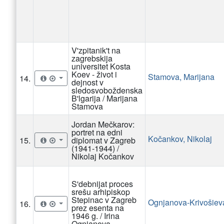
V'zpitanik't na
zagrebskija
universitet Kosta
Koev - život i
Stamova, Marijana
14.
dejnost v
sledosvoboždenska
B'lgarija / Marijana
Stamova
Jordan Mečkarov:
portret na edni
Kočankov, Nikolaj
15.
diplomat v Zagreb
(1941-1944) /
Nikolaj Kočankov
S'debnijat proces
srešu arhipiskop
Stepinac v Zagreb
Ognjanova-Krivošieva
16.
prez esenta na
1946 g. / Irina
Ognjanova