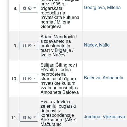
prez 1905 g. -
Georgieva, Milena
8.
b'lgarskata
recepcija na
h'rvatskata kulturna
norma / Milena
Georgieva
Adam Mandrovič i
s'zdavaneto na
Načev, Ivajlo
9.
profesionalnija
teat'r v B'lgarija /
Ivajlo Načev
Stilijan Čilingirov i
H'rvatija - edna
nepročetena
Balčeva, Antoaneta
10.
stranica ot b'lgaro-
h'rvatskite kulturni
vzaimootnošenija /
Antoaneta Balčeva
Sve u vrtovima i
zelenilu: bugarski
dojmovi iz
korespondencije
Jurdana, Vjekoslava
11.
Aleksandre (Alke)
Mažuranić