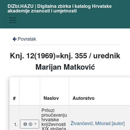
DiZbi.HAZU | Digitalna zbirka i katalog Hrvatske
akademije znanosti i umjetnosti
Povratak
Knj. 12(1969)=knj. 355 / urednik
Marijan Matković
#
Naslov
Autorstvo
Prilozi
proučavanju
hrvatske
Živančević, Milorad [autor]
1.
književnosti
XIX stoljeća