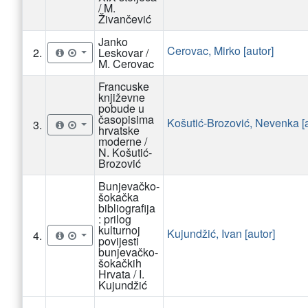
/ M.
Živančević
Janko
Cerovac, Mirko [autor]
2.
Leskovar /
M. Cerovac
Francuske
književne
pobude u
časopisima
Košutić-Brozović, Nevenka [a
3.
hrvatske
moderne /
N. Košutić-
Brozović
Bunjevačko-
šokačka
bibliografija
: prilog
kulturnoj
Kujundžić, Ivan [autor]
4.
povijesti
bunjevačko-
šokačkih
Hrvata / I.
Kujundžić