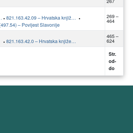
267
269 –
atski književnici
821.163.42.09 – Hrvatska književnost: studije i kritike
•
•
464
(497.54) – Povijest Slavonije
465 –
624
vnost
821.163.42.0 – Hrvatska književnost: teorija
•
Str.
od-
do