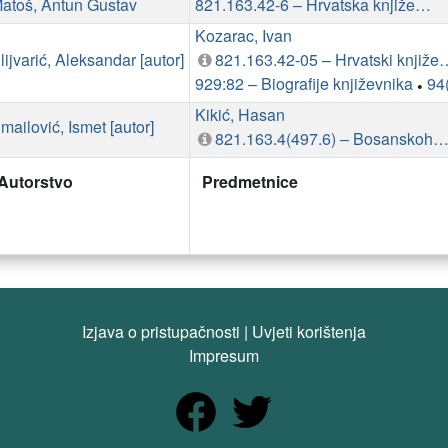
atoš, Antun Gustav
821.163.42-6 – Hrvatska književnost: pisma
Kozarac, Ivan
lijvarić, Aleksandar [autor]
821.163.42-05 – Hrv
929:82 – Biografije književnika
94
•
Kikić, Hasan
mailović, Ismet [autor]
821.163.4(497.6) – Bosanskohercegovačka knjiže
Autorstvo
Predmetnice
Izjava o pristupačnosti
|
Uvjeti korištenja
Impresum