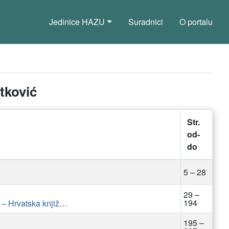
Jedinice HAZU
Suradnici
O portalu
tković
Str.
od-
do
5 – 28
29 –
194
821.163.42.09 – Hrvatska književnost: studije i kritike
195 –