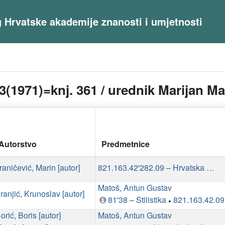
og Hrvatske akademije znanosti i umjetnosti
13(1971)=knj. 361 / urednik Marijan Ma
Autorstvo
Predmetnice
raničević, Marin [autor]
821.163.42'282.09 – Hrvatska dijalektalna književnost: studije i kritike
Matoš, Antun Gustav
ranjić, Krunoslav [autor]
81'38 – Stilistika
•
orić, Boris [autor]
Matoš, Antun Gustav