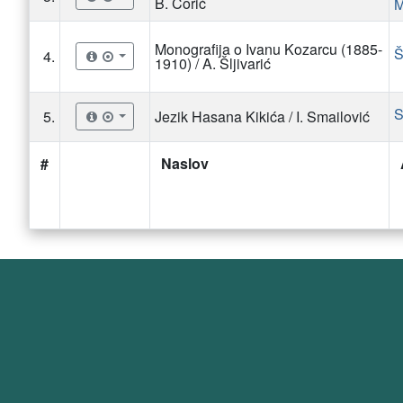
B. Ćorić
M
Monografija o Ivanu Kozarcu (1885-
Š
4.
1910) / A. Šljivarić
S
5.
Jezik Hasana Kikića / I. Smailović
#
Naslov