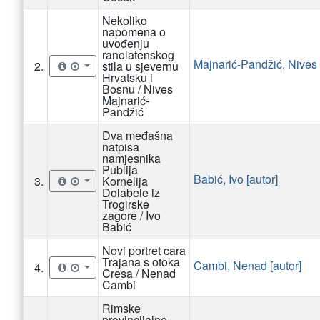
Nekoliko
napomena o
uvođenju
ranolatenskog
Majnarić-Pandžić, Nives 
2.
stila u sjevernu
Hrvatsku i
Bosnu / Nives
Majnarić-
Pandžić
Dva međašna
natpisa
namjesnika
Publija
Babić, Ivo [autor]
3.
Kornelija
Dolabele iz
Trogirske
zagore / Ivo
Babić
Novi portret cara
Trajana s otoka
Cambi, Nenad [autor]
4.
Cresa / Nenad
Cambi
Rimske
provincijalne