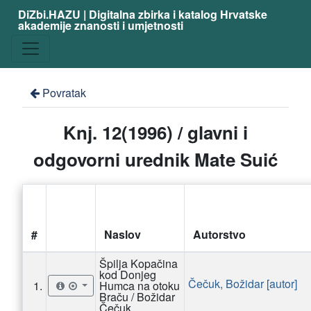
DiZbi.HAZU | Digitalna zbirka i katalog Hrvatske
akademije znanosti i umjetnosti
Povratak
Knj. 12(1996) / glavni i
odgovorni urednik Mate Suić
#
Naslov
Autorstvo
Špilja Kopačina
kod Donjeg
Čečuk, Božidar [autor]
1.
Humca na otoku
Braču / Božidar
Čečuk