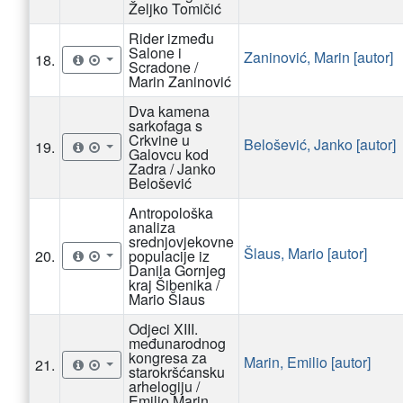
Željko Tomičić
Rider između
Salone i
Zaninović, Marin [autor]
18.
Scradone /
Marin Zaninović
Dva kamena
sarkofaga s
Crkvine u
Belošević, Janko [autor]
19.
Galovcu kod
Zadra / Janko
Belošević
Antropološka
analiza
srednjovjekovne
Šlaus, Mario [autor]
20.
populacije iz
Danila Gornjeg
kraj Šibenika /
Mario Šlaus
Odjeci XIII.
međunarodnog
kongresa za
Marin, Emilio [autor]
21.
starokršćansku
arhelogiju /
Emilio Marin