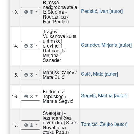
Rimska
nadgrobna stela
Pedišić, Ivan [autor]
13.
iz Stupina -
Rogoznica /
Ivan Pedišić
Tragovi
Vulkanova kulta
u rimskoj
Sanader, Mirjana [autor]
14.
provinciji
Dalmaciji /
Mirjana
Sanader
Manijski zaljev /
Suić, Mate [autor]
15.
Mate Suić
Fortuna iz
Šegvić, Marina [autor]
16.
Topuskog /
Marina Šegvić
Svetojanj -
kasnoantička
utvrda kraj Stare
Tomičić, Željko [autor]
17.
Novalje na
otoku Pagu /