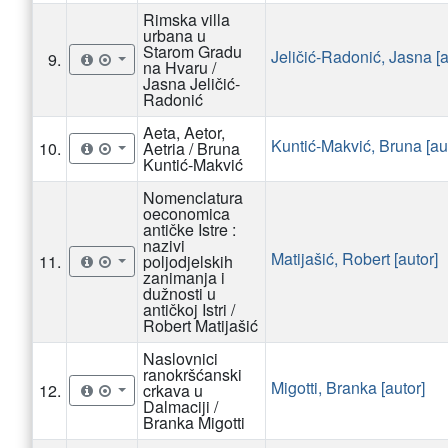
Rimska villa
urbana u
Starom Gradu
Jeličić-Radonić, Jasna [a
9.
na Hvaru /
Jasna Jeličić-
Radonić
Aeta, Aetor,
Kuntić-Makvić, Bruna [au
10.
Aetria / Bruna
Kuntić-Makvić
Nomenclatura
oeconomica
antičke Istre :
nazivi
Matijašić, Robert [autor]
11.
poljodjelskih
zanimanja i
dužnosti u
antičkoj Istri /
Robert Matijašić
Naslovnici
ranokršćanski
Migotti, Branka [autor]
12.
crkava u
Dalmaciji /
Branka Migotti