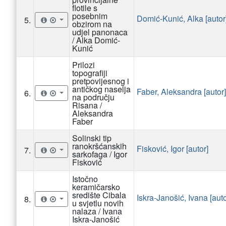
flotile s
posebnim
Domić-Kunić, Alka [autor
5.
obzirom na
udjel panonaca
/ Alka Domić-
Kunić
Prilozi
topografiji
pretpovijesnog i
antičkog naselja
Faber, Aleksandra [autor]
6.
na području
Risana /
Aleksandra
Faber
Solinski tip
ranokršćanskih
Fisković, Igor [autor]
7.
sarkofaga / Igor
Fisković
Istočno
keramičarsko
središte Cibala
Iskra-Janošić, Ivana [auto
8.
u svjetlu novih
nalaza / Ivana
Iskra-Janošić