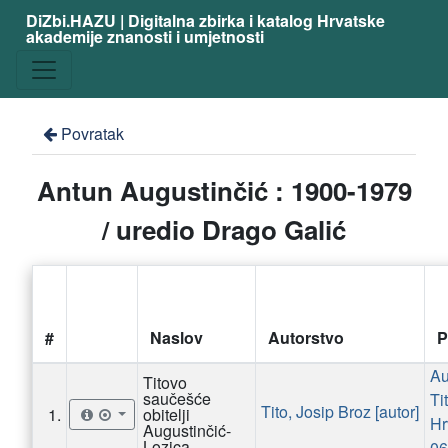
DiZbi.HAZU | Digitalna zbirka i katalog Hrvatske
akademije znanosti i umjetnosti
Povratak
Antun Augustinčić : 1900-1979
/ uredio Drago Galić
#
Naslov
Autorstvo
P
Au
Titovo
saučešće
Ti
Tito, Josip Broz [autor]
1.
obitelji
Augustinčić-
Lozica
06