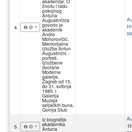
akademije. O
životu i radu
pokojnog
Antuna
Au
Augustinčića
govorio je
4.
akademik
06
Andre
Mohorovičić.
Memorijalna
izložba Antun
Augustinčić -
portreti.
Izložbene
dvorane
Moderne
galerije,
Zagreb od 15.
do 31. svibnja
1980. i
Galerija
Muzeja
seljačkih buna,
Gornja Stub
Au
Iz biografije
akademika
5.
Antuna