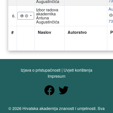
73
Augustinčića
Au
Izbor radova
akademika
6.
Antuna
73
Augustinčića
#
Naslov
Autorstvo
P
Izjava o pristupačnosti
|
Uvjeti korištenja
Impresum
© 2026 Hrvatska akademija znanosti i umjetnosti. Sva