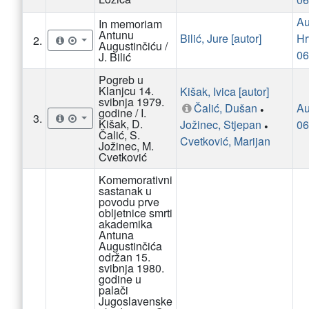
Au
In memoriam
Antunu
Bilić, Jure [autor]
2.
Augustinčiću /
06
J. Bilić
Pogreb u
Klanjcu 14.
Kišak, Ivica [autor]
svibnja 1979.
Čalić, Dušan
Au
•
godine / I.
3.
Kišak, D.
Jožinec, Stjepan
06
•
Čalić, S.
Cvetković, Marijan
Jožinec, M.
Cvetković
Komemorativni
sastanak u
povodu prve
obljetnice smrti
akademika
Antuna
Augustinčića
održan 15.
svibnja 1980.
godine u
palači
Jugoslavenske