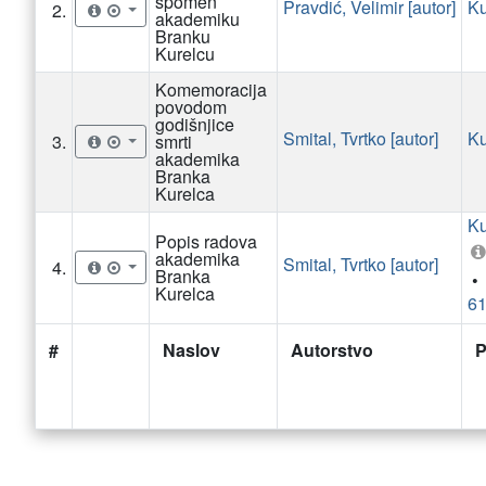
spomen
Pravdić, Velimir [autor]
Ku
2.
akademiku
Branku
Kurelcu
Komemoracija
povodom
godišnjice
Smital, Tvrtko [autor]
Ku
3.
smrti
akademika
Branka
Kurelca
Ku
Popis radova
akademika
Smital, Tvrtko [autor]
4.
Branka
•
Kurelca
#
Naslov
Autorstvo
P