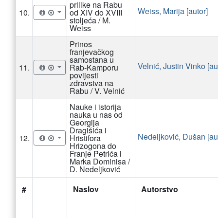
prilike na Rabu
Weiss, Marija [autor]
10.
od XIV do XVIII
stoljeća / M.
Weiss
Prinos
franjevačkog
samostana u
Velnić, Justin Vinko [au
11.
Rab-Kamporu
povijesti
zdravstva na
Rabu / V. Velnić
Nauke i istorija
nauka u nas od
Georgija
Dragišića i
Nedeljković, Dušan [au
12.
Hristifora
Hrizogona do
Franje Petrića i
Marka Dominisa /
D. Nedeljković
#
Naslov
Autorstvo