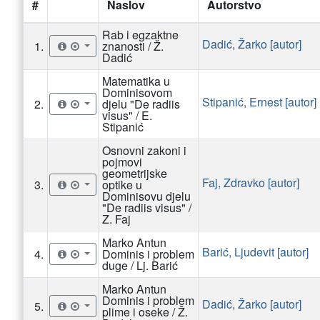
#
Naslov
Autorstvo
Rab i egzaktne
Dadić, Žarko [autor]
1.
znanosti / Ž.
Dadić
Matematika u
Dominisovom
Stipanić, Ernest [autor]
2.
djelu "De radiis
visus" / E.
Stipanić
Osnovni zakoni i
pojmovi
geometrijske
Faj, Zdravko [autor]
3.
optike u
Dominisovu djelu
"De radiis visus" /
Z. Faj
Marko Antun
Barić, Ljudevit [autor]
4.
Dominis i problem
duge / Lj. Barić
Marko Antun
Dominis i problem
Dadić, Žarko [autor]
5.
plime i oseke / Ž.