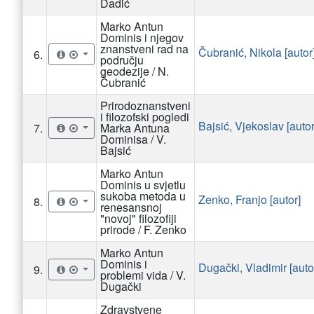
Dadić
Marko Antun
Dominis i njegov
znanstveni rad na
Čubranić, Nikola [autor
6.
području
geodezije / N.
Čubranić
Prirodoznanstveni
i filozofski pogledi
Bajsić, Vjekoslav [autor
7.
Marka Antuna
Dominisa / V.
Bajsić
Marko Antun
Dominis u svjetlu
sukoba metoda u
Zenko, Franjo [autor]
8.
renesansnoj
"novoj" filozofiji
prirode / F. Zenko
Marko Antun
Dominis i
Dugački, Vladimir [auto
9.
problemi vida / V.
Dugački
Zdravstvene