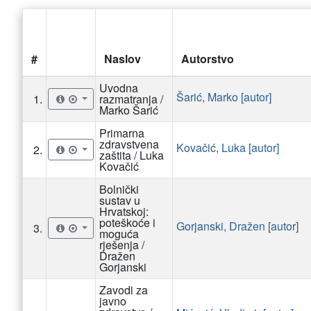
#
Naslov
Autorstvo
Uvodna
Šarić, Marko [autor]
1.
razmatranja /
Marko Šarić
Primarna
zdravstvena
Kovačić, Luka [autor]
2.
zaštita / Luka
Kovačić
Bolnički
sustav u
Hrvatskoj:
poteškoće i
Gorjanski, Dražen [autor]
3.
moguća
rješenja /
Dražen
Gorjanski
Zavodi za
javno