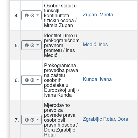
Osobni statut u
funkciji
Župan, Mirela
4.
kontinuiteta
fizičkih osoba /
Mirela Župan
Identitet i ime u
prekograničnom
Medić, Ines
5.
pravnom
prometu / Ines
Medić
Prekogranična
provedba prava
na zaštitu
Kunda, Ivana
6.
osobnih
podataka u
Europskoj uniji /
Ivana Kunda
Mjerodavno
pravo za
povrede prava
Zgrabljić Rotar, Dora
7.
osobnosti
pravnih osoba /
Dora Zgrabljić
Rotar