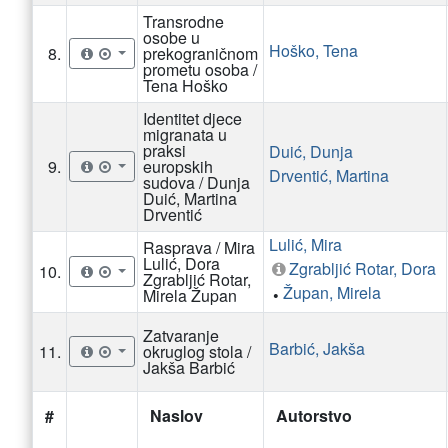
Transrodne
osobe u
Hoško, Tena
8.
prekograničnom
prometu osoba /
Tena Hoško
Identitet djece
migranata u
praksi
Duić, Dunja
9.
europskih
Drventić, Martina
sudova / Dunja
Duić, Martina
Drventić
Lulić, Mira
Rasprava / Mira
Lulić, Dora
Zgrabljić Rotar, Dora
10.
Zgrabljić Rotar,
Župan, Mirela
Mirela Župan
•
Zatvaranje
Barbić, Jakša
11.
okruglog stola /
Jakša Barbić
#
Naslov
Autorstvo