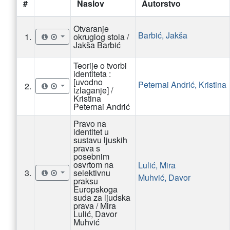
#
Naslov
Autorstvo
Otvaranje
Barbić, Jakša
1.
okruglog stola /
Jakša Barbić
Teorije o tvorbi
identiteta :
[uvodno
Peternai Andrić, Kristina
2.
izlaganje] /
Kristina
Peternai Andrić
Pravo na
identitet u
sustavu ljuskih
prava s
posebnim
osvrtom na
Lulić, Mira
3.
selektivnu
Muhvić, Davor
praksu
Europskoga
suda za ljudska
prava / Mira
Lulić, Davor
Muhvić