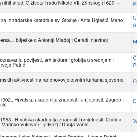
hil aliud. O životu i radu Nikole VII. Zrinskog (1620. –
P
U
ana iz zadarske katedrale sv. Stošije / Ante Uglešić, Mario
Š
versa… bilješke o Antoniji Mlađoj i Cenidi, njezinoj
M
Č
poznavanju povijesti, arhitekture i groblja u srednjem i
rvoje Petrić
P
omskih aktivnosti na ranonovovjekovnim kartama sjeverne
F
1902., Hrvatska akademija znanosti i umjetnosti, Zagreb –
D
mšić
 1953., Hrvatska akademija znanosti i umjetnosti, Općina
V
 Marinko Vuković) : [prikaz] / Dunja Vanić
 Hausner, Lajos Négyesi, József Padányi, Hrvoje Petrić: