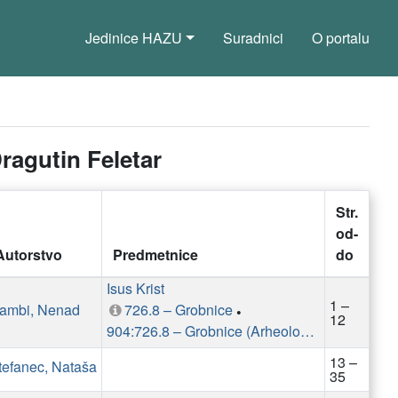
Jedinice HAZU
Suradnici
O portalu
Dragutin Feletar
Str.
od-
Autorstvo
Predmetnice
do
Isus Krist
1 –
ambi, Nenad
726.8 – Grobnice
•
12
904:726.8 – Grobnice (Arheološki nalazi)
13 –
tefanec, Nataša
35