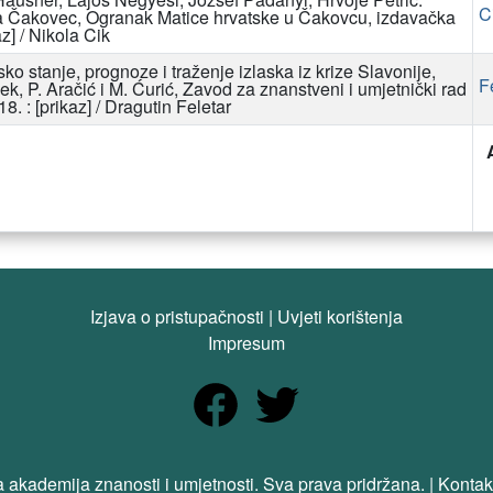
C
da Čakovec, Ogranak Matice hrvatske u Čakovcu, izdavačka
z] / Nikola Cik
 stanje, prognoze i traženje izlaska iz krize Slavonije,
F
ek, P. Aračić i M. Ćurić, Zavod za znanstveni i umjetnički rad
: [prikaz] / Dragutin Feletar
Izjava o pristupačnosti
|
Uvjeti korištenja
Impresum
 akademija znanosti i umjetnosti. Sva prava pridržana. | Kontak