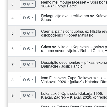
Nemo me impune lacesset – Sors bona ni
3.
1664.) / Hrvoje Petrić
Rekognicija dvaju relikvijara sv. Kršev
4.
Šlaus
Caenis, patris concubina, ex Histria re
5.
oslobođenici / Robert Matijašić
Crkva sv. Nikole u Koprivnici – prilozi 
6.
ranome novom vijeku / Robert Čimin, H
Descriptio oeconomiae – prikazi ekon
7.
Dalmacije / Josip Faričić
Ivan Filakovac, Župa Retkovci 1898. – 
8.
Vinkovci, 2020. : [prikaz] / Katarina Di
Luka Lukić, Opis sela Klakarja 1905. –
9.
Klakar, Zagreb – Klakar, 2020. (priredio
Dragutin Feletar, Petar Feletar, Gábor