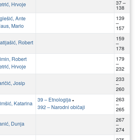
37 –
etrić, Hrvoje
138
139
glešić, Ante
–
laus, Mario
157
159
atijašić, Robert
–
178
179
imin, Robert
–
etrić, Hrvoje
232
233
aričić, Josip
–
260
263
39 – Etnologija
•
imšić, Katarina
–
392 – Narodni običaji
265
267
anić, Dunja
–
274
275