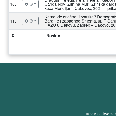
10.
Utvrda Novi Zrin na Muri, Zrinska gar
kuća Meridijani, Čakovec, 2021. : [prika
Kamo ide istočna Hrvatska? Demografsko
11.
Baranje i zapadnog Srijema, ur. F. Šanj
HAZU u Đakovu, Zagreb – Đakovo, 2018. 
#
Naslov
© 2026 Hrvatska