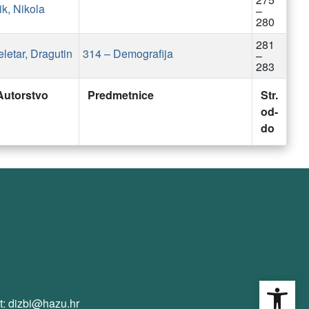
ik, Nikola
–
280
281
eletar, Dragutin
314 – Demografija
–
283
Autorstvo
Predmetnice
Str.
od-
do
Open
t: dizbi@hazu.hr