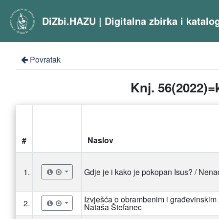
DiZbi.HAZU | Digitalna zbirka i katal
Povratak
Knj. 56(2022)=k
#
Naslov
1.
Gdje je i kako je pokopan Isus? / Nen
Izvješća o obrambenim i građevinskim z
2.
Nataša Štefanec