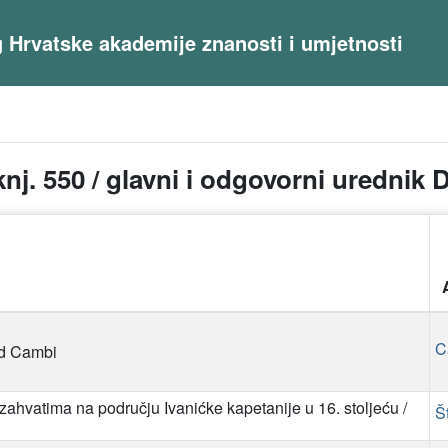
og Hrvatske akademije znanosti i umjetnosti
nj. 550 / glavni i odgovorni urednik 
C
ad Cambi
ahvatima na području Ivanićke kapetanije u 16. stoljeću /
Š