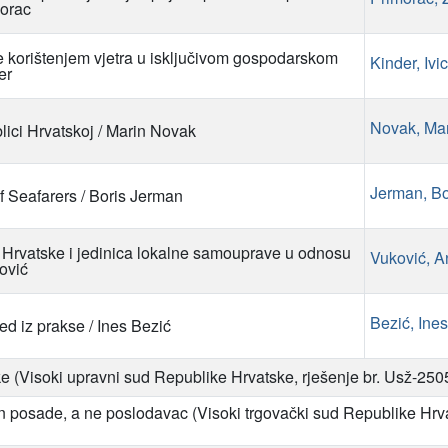
morac
e korištenjem vjetra u isključivom gospodarskom
Kinder, Ivi
er
Novak, Ma
ici Hrvatskoj / Marin Novak
Jerman, Bo
f Seafarers / Boris Jerman
Hrvatske i jedinica lokalne samouprave u odnosu
Vuković, A
ović
Bezić, Ines
d iz prakse / Ines Bezić
(Visoki upravni sud Republike Hrvatske, rješenje br. Usž-2505/
n posade, a ne poslodavac (Visoki trgovački sud Republike Hrvat