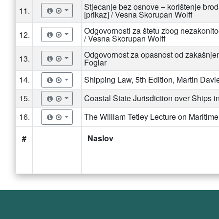
Stjecanje bez osnove – korištenje brod
11.
[prikaz] / Vesna Skorupan Wolff
Odgovornosti za štetu zbog nezakonitog
12.
/ Vesna Skorupan Wolff
Odgovornost za opasnost od zakašnjenj
13.
Foglar
14.
Shipping Law, 5th Edition, Martin Davi
15.
Coastal State Jurisdiction over Ships in
16.
The William Tetley Lecture on Maritime
#
Naslov