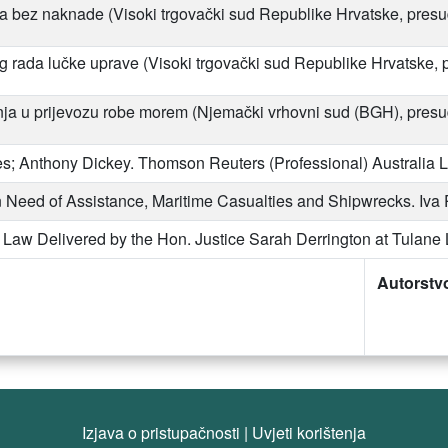
a bez naknade (Visoki trgovački sud Republike Hrvatske, presud
 rada lučke uprave (Visoki trgovački sud Republike Hrvatske, p
a u prijevozu robe morem (Njemački vrhovni sud (BGH), presuda 
es; Anthony Dickey. Thomson Reuters (Professional) Australia Li
 Need of Assistance, Maritime Casualties and Shipwrecks. Iva Parl
 Law Delivered by the Hon. Justice Sarah Derrington at Tulane 
Autorstv
Izjava o pristupačnosti
|
Uvjeti korištenja