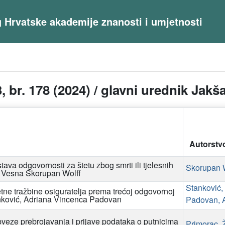
og Hrvatske akademije znanosti i umjetnosti
, br. 178 (2024) / glavni urednik Jakš
Autorstv
ava odgovornosti za štetu zbog smrti ili tjelesnih
Skorupan W
/ Vesna Skorupan Wolff
Stanković,
etne tražbine osiguratelja prema trećoj odgovornoj
anković, Adriana Vincenca Padovan
Padovan, 
veze prebrojavanja i prijave podataka o putnicima
Primorac, 