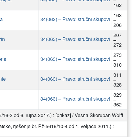
–
162
163
ca
34(063) – Pravo: stručni skupovi
–
206
207
rin
34(063) – Pravo: stručni skupovi
–
272
273
ris
34(063) – Pravo: stručni skupovi
–
310
311
nte
34(063) – Pravo: stručni skupovi
–
328
329
34(063) – Pravo: stručni skupovi
–
362
16-2 od 6. rujna 2017.) : [prikaz] / Vesna Skorupan Wolff
ske, rješenje br. Pž-5619/10-4 od 1. veljače 2011.) :