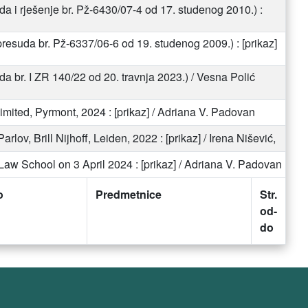
a i rješenje br. Pž-6430/07-4 od 17. studenog 2010.) :
resuda br. Pž-6337/06-6 od 19. studenog 2009.) : [prikaz]
br. I ZR 140/22 od 20. travnja 2023.) / Vesna Polić
mited, Pyrmont, 2024 : [prikaz] / Adriana V. Padovan
ov, Brill Nijhoff, Leiden, 2022 : [prikaz] / Irena Nišević,
Law School on 3 April 2024 : [prikaz] / Adriana V. Padovan
o
Predmetnice
Str.
od-
do