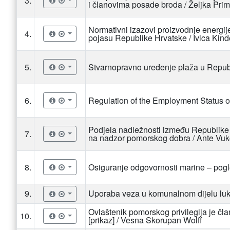
3.
i članovima posade broda / Željka Pri
Normativni izazovi proizvodnje energij
4.
pojasu Republike Hrvatske / Ivica Kind
5.
Stvarnopravno uređenje plaža u Republ
6.
Regulation of the Employment Status o
Podjela nadležnosti između Republike 
7.
na nadzor pomorskog dobra / Ante Vuk
8.
Osiguranje odgovornosti marine – pogle
9.
Uporaba veza u komunalnom dijelu luke 
Ovlaštenik pomorskog privilegija je čla
10.
[prikaz] / Vesna Skorupan Wolff