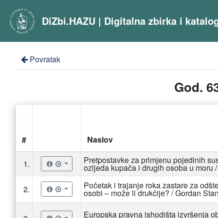
DiZbi.HAZU | Digitalna zbirka i katal
Povratak
God. 63
#
Naslov
Pretpostavke za primjenu pojedinih sust
1.
ozljeda kupača i drugih osoba u moru 
Početak i trajanje roka zastare za odšt
2.
osobi – može li drukčije? / Gordan St
Europska pravna ishodišta izvršenja ob