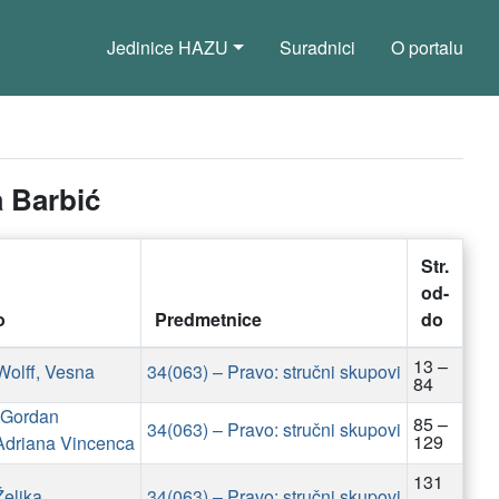
Jedinice HAZU
Suradnici
O portalu
a Barbić
Str.
od-
o
Predmetnice
do
13 –
olff, Vesna
34(063) – Pravo: stručni skupovi
84
 Gordan
85 –
34(063) – Pravo: stručni skupovi
129
Adriana Vincenca
131
Željka
34(063) – Pravo: stručni skupovi